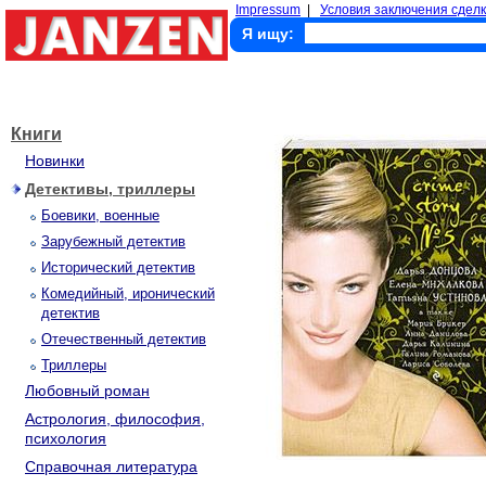
Impressum
|
Условия заключения сделк
Я ищу:
Книги
Новинки
Детективы, триллеры
Боевики, военные
Зарубежный детектив
Исторический детектив
Комедийный, иронический
детектив
Отечественный детектив
Триллеры
Любовный роман
Астрология, философия,
психология
Справочная литература