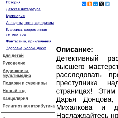
История
Детская литература
Кулинария
Анекдоты, ноты, афоризмы
Классика, современная
литература
Фантастика, приключения
Описание:
Здоровье, хобби, досуг
Для детей
Детективный ра
Рукоделие
высшего мастерст
Аудиокниги,
расследовать пр
мультимедиа
преступника на
Подарки и сувениры
страницах! Эти
Новый год
Дарья Донцова,
Канцелярия
Михалкова и др
Религиозная атрибутика
Наслаждайтесь но