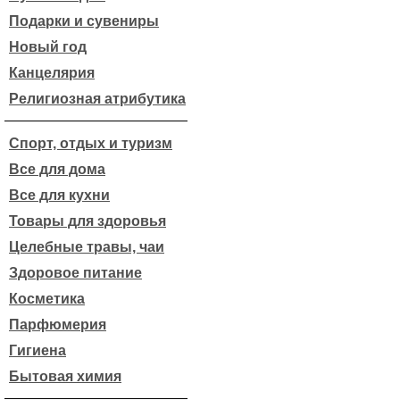
Подарки и сувениры
Новый год
Канцелярия
Религиозная атрибутика
Спорт, отдых и туризм
Все для дома
Все для кухни
Товары для здоровья
Целебные травы, чаи
Здоровое питание
Косметика
Парфюмерия
Гигиена
Бытовая химия