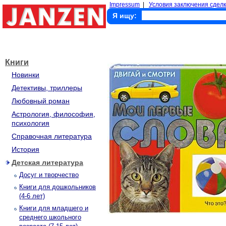
Impressum
|
Условия заключения сделк
Я ищу:
Книги
Новинки
Детективы, триллеры
Любовный роман
Астрология, философия,
психология
Справочная литература
История
Детская литература
Досуг и творчество
Книги для дошкольников
(4-6 лет)
Книги для младшего и
среднего школьного