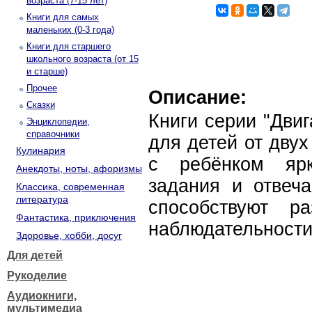
возраста (7-15 лет)
Книги для самых
маленьких (0-3 года)
Книги для старшего
школьного возраста (от 15
и старше)
Прочее
Описание:
Сказки
Книги серии "Дви
Энциклопедии,
справочники
для детей от двух
Кулинария
с ребёнком ярк
Анекдоты, ноты, афоризмы
задания и отвеча
Классика, современная
литература
способствуют р
Фантастика, приключения
наблюдательности
Здоровье, хобби, досуг
Для детей
Рукоделие
Аудиокниги,
мультимедиа