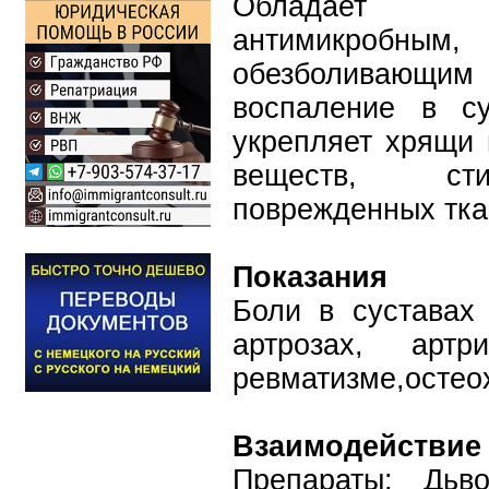
Обладает про
антимикробн
обезболивающим 
воспаление в су
укрепляет хрящи 
веществ, сти
поврежденных тка
Показания
Боли в суставах 
артрозах, артр
ревматизме,остео
Взаимодействие 
Препараты: Дьво