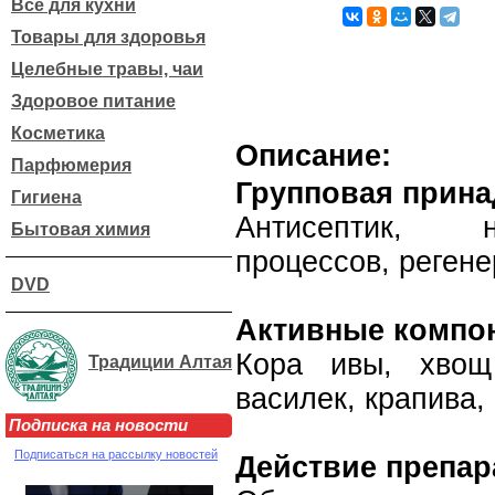
Все для кухни
Товары для здоровья
Целебные травы, чаи
Здоровое питание
Косметика
Описание:
Парфюмерия
Групповая прин
Гигиена
Антисептик, 
Бытовая химия
процессов, регене
DVD
Активные компо
Кора ивы, хвощ
Традиции Алтая
василек, крапива,
Подписка на новости
Подписаться на рассылку новостей
Действие препар