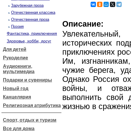
Зарубежная проза
Отечественная классика
Отечественная проза
Описание:
Поэзия
Увлекательный
Фантастика, приключения
Здоровье, хобби, досуг
исторических под
Для детей
приключениях рос
Рукоделие
Им, изгнанникам
Аудиокниги,
чужие берега, уд
мультимедиа
Однако Россия о
Подарки и сувениры
войны, и отва
Новый год
выполнить свой д
Канцелярия
жизнью в сражения
Религиозная атрибутика
Спорт, отдых и туризм
Все для дома