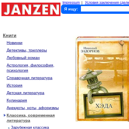
Impressum
|
Условия заключения сделк
Я ищу:
Книги
Новинки
Детективы, триллеры
Любовный роман
Астрология, философия,
психология
Справочная литература
История
Детская литература
Кулинария
Анекдоты, ноты, афоризмы
Классика, современная
литература
Зарубежная классика