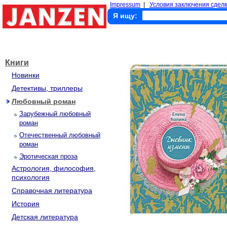
Impressum
|
Условия заключения сделк
Я ищу:
Книги
Новинки
Детективы, триллеры
Любовный роман
Зарубежный любовный
роман
Отечественный любовный
роман
Эротическая проза
Астрология, философия,
психология
Справочная литература
История
Детская литература