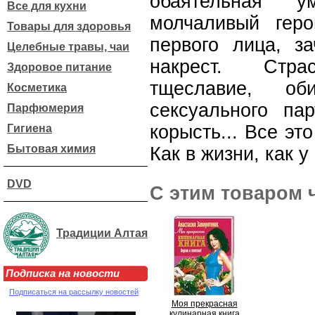
обаятельная 
Все для кухни
молчаливый гер
Товары для здоровья
первого лица, з
Целебные травы, чаи
накрест. Стра
Здоровое питание
тщеславие, об
Косметика
сексуального пар
Парфюмерия
корысть... Все эт
Гигиена
Бытовая химия
Как в жизни, как у
DVD
С этим товаром 
Традиции Алтая
Подписка на новости
Подписаться на рассылку новостей
Моя прекрасная
кулинарная книга