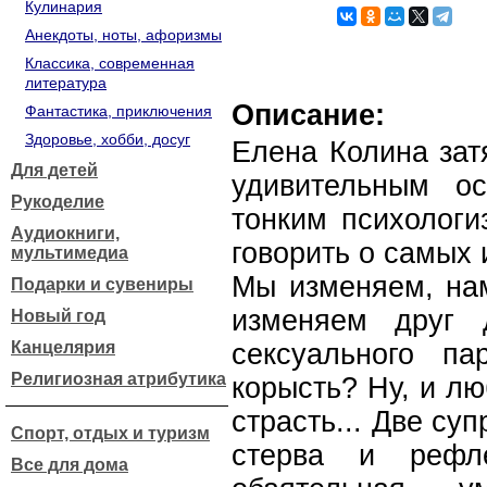
Кулинария
Анекдоты, ноты, афоризмы
Классика, современная
литература
Описание:
Фантастика, приключения
Здоровье, хобби, досуг
Елена Колина зат
Для детей
удивительным ос
Рукоделие
тонким психологи
Аудиокниги,
говорить о самых
мультимедиа
Мы изменяем, нам
Подарки и сувениры
изменяем друг 
Новый год
Канцелярия
сексуального па
Религиозная атрибутика
корысть? Ну, и лю
страсть... Две су
Спорт, отдых и туризм
стерва и рефле
Все для дома