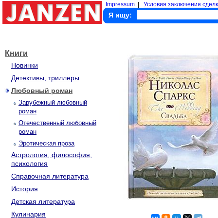
Impressum
|
Условия заключения сделк
Я ищу:
Книги
Новинки
Детективы, триллеры
Любовный роман
Зарубежный любовный
роман
Отечественный любовный
роман
Эротическая проза
Астрология, философия,
психология
Справочная литература
История
Детская литература
Кулинария