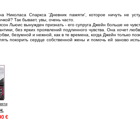
а Николаса Спаркса 'Дневник памяти', которое ничуть не уст
кой? Так бывает, увы, очень часто.
лсон Льюис вынужден признать - его супруга Джейн больше не чувс
антики, без ярких проявлений подлинного чувства. Она хочет люб
бви, безумной и нежной, как в те времена, когда Джейн только по
пять покорить сердце собственной жены и помочь ей заново испы
мяти
Н.
90 €