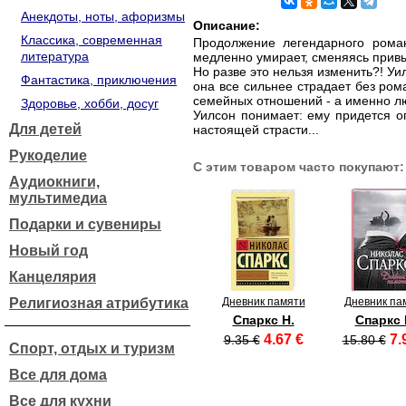
Анекдоты, ноты, афоризмы
Описание:
Классика, современная
Продолжение легендарного роман
литература
медленно умирает, сменяясь привыч
Но разве это нельзя изменить?! Уи
Фантастика, приключения
она все сильнее страдает без ром
семейных отношений - а именно лю
Здоровье, хобби, досуг
Уилсон понимает: ему придется о
Для детей
настоящей страсти...
Рукоделие
С этим товаром часто покупают:
Аудиокниги,
мультимедиа
Подарки и сувениры
Новый год
Канцелярия
Религиозная атрибутика
Дневник памяти
Дневник па
Спаркс Н.
Спаркс 
4.67 €
7.
9.35 €
15.80 €
Спорт, отдых и туризм
Все для дома
Все для кухни