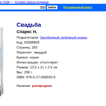
и (AGB)
|
Условия заказа подарков
Расширенный поиск
Свадьба
Спаркс Н.
Подкатегории:
Зарубежный любовный роман
Код: 03098909
Страниц:
283
Переплет: твердый
Бумага: серая
Иллюстрации: отсутствуют
Размер: 13.5 x 21 x 2.5 см
Вес: 298 г.
ISBN:
978-5-17-058593-9
Наличие:
распродано