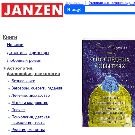
Impressum
|
Условия заключения сделк
Я ищу:
Книги
Новинки
Детективы, триллеры
Любовный роман
Астрология,
философия, психология
Бизнес-книги
Заговоры, обереги, гадания
Лечение, знахарство
Магия и колдовство
Прочее
Психология, детская
психология, тесты
Религия, молитвы