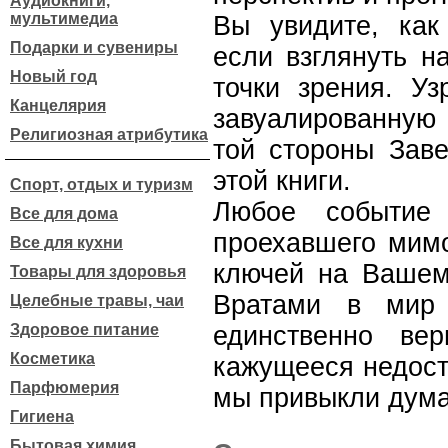
Аудиокниги,
мультимедиа
Вы увидите, как
Подарки и сувениры
если взглянуть н
Новый год
точки зрения. Уз
Канцелярия
завуалированную 
Религиозная атрибутика
той стороны Зав
этой книги.
Спорт, отдых и туризм
Любое событие
Все для дома
проехавшего мимо
Все для кухни
ключей на Вашем 
Товары для здоровья
Вратами в мир 
Целебные травы, чаи
Здоровое питание
единственно ве
Косметика
кажущееся недост
Парфюмерия
мы привыкли дум
Гигиена
Бытовая химия