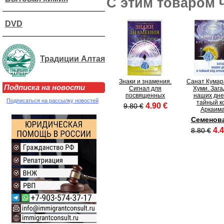
С этим товаром 
DVD
Традиции Алтая
Знаки и знамения.
Санат Кумара
Подписка на новости
Сигнал для
Хуми. Зага
посвященных
наших дне
Подписаться на рассылку новостей
тайный к
4.90 €
9.80 €
Аркаим
Семенова
4.4
8.80 €