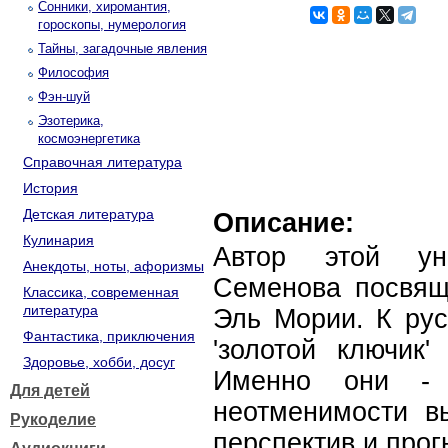
Сонники, хиромантия,
гороскопы, нумерология
Тайны, загадочные явления
Философия
Фэн-шуй
Эзотерика,
космоэнергетика
Справочная литература
История
Детская литература
Описание:
Кулинария
Автор этой ун
Анекдоты, ноты, афоризмы
Семенова посвящ
Классика, современная
литература
Эль Мории. К рус
Фантастика, приключения
'золотой ключик'
Здоровье, хобби, досуг
Именно они - 
Для детей
неотменимости в
Рукоделие
перспектив и прог