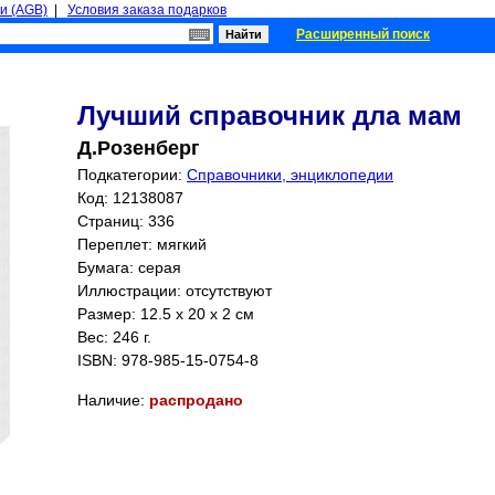
и (AGB)
|
Условия заказа подарков
Расширенный поиск
Лучший справочник дла мам
Д.Розенберг
Подкатегории:
Справочники, энциклопедии
Код: 12138087
Страниц:
336
Переплет: мягкий
Бумага: серая
Иллюстрации: отсутствуют
Размер: 12.5 x 20 x 2 см
Вес: 246 г.
ISBN:
978-985-15-0754-8
Наличие:
распродано