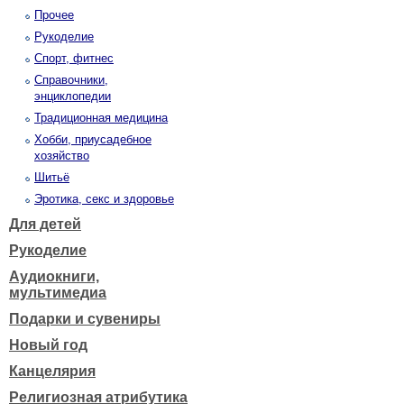
Прочее
Рукоделие
Спорт, фитнес
Справочники,
энциклопедии
Традиционная медицина
Хобби, приусадебное
хозяйство
Шитьё
Эротика, секс и здоровье
Для детей
Рукоделие
Аудиокниги,
мультимедиа
Подарки и сувениры
Новый год
Канцелярия
Религиозная атрибутика