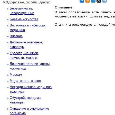
Здоровье, хобби, досуг
Описание:
Беременность,
В этом справочнике есть ответы 
новорожденные
моментов ее жизни. Если вы недав
Боевые искусства
Эта книга рекомендуется каждой 
Восточная и тибетская
медицина
Вязание
Домашние животные,
аквариум
Красота, маникюр,
прически, макияж
Лечебное питание, диеты,
косметика
Массаж
Мода, стиль, этикет
Нетрадиционная медицина,
травники
Обустройство дома,
квартиры
Очищение и омоложение
организма