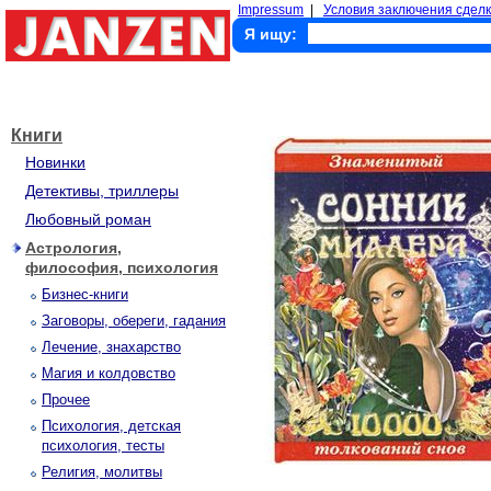
Impressum
|
Условия заключения сделк
Я ищу:
Книги
Новинки
Детективы, триллеры
Любовный роман
Астрология,
философия, психология
Бизнес-книги
Заговоры, обереги, гадания
Лечение, знахарство
Магия и колдовство
Прочее
Психология, детская
психология, тесты
Религия, молитвы