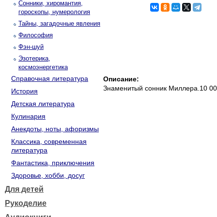
Сонники, хиромантия,
гороскопы, нумерология
Тайны, загадочные явления
Философия
Фэн-шуй
Эзотерика,
космоэнергетика
Справочная литература
Описание:
Знаменитый сонник Миллера.10 00
История
Детская литература
Кулинария
Анекдоты, ноты, афоризмы
Классика, современная
литература
Фантастика, приключения
Здоровье, хобби, досуг
Для детей
Рукоделие