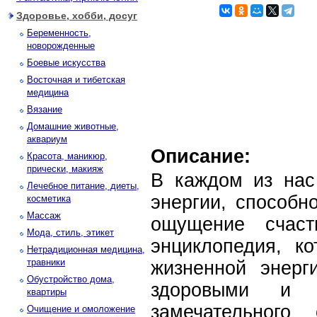
Здоровье, хобби, досуг
Беременность,
новорожденные
Боевые искусства
Восточная и тибетская
медицина
Вязание
Домашние животные,
аквариум
Описание:
Красота, маникюр,
прически, макияж
В каждом из нас
Лечебное питание, диеты,
энергии, способн
косметика
Массаж
ощущение счаст
Мода, стиль, этикет
энциклопедия, ко
Нетрадиционная медицина,
травники
жизненной энерг
Обустройство дома,
здоровыми и 
квартиры
замечательного
Очищение и омоложение