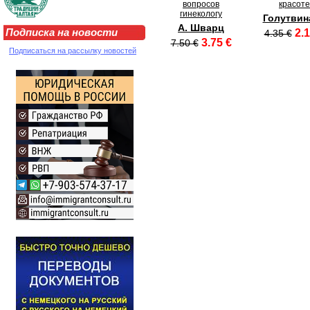
вопросов
красоте
гинекологу
Голутвин
А. Шварц
Подписка на новости
2.1
4.35 €
3.75 €
7.50 €
Подписаться на рассылку новостей