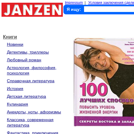
Impressum
|
Условия заключения сделк
Я ищу:
Книги
Новинки
Детективы, триллеры
Любовный роман
Астрология, философия,
психология
Справочная литература
История
Детская литература
Кулинария
Анекдоты, ноты, афоризмы
Классика, современная
литература
Фантастика, приключения