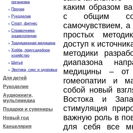
организма
каким образом ва
Прочее
с общим сос
Рукоделие
Спорт, фитнес
самочувствием, а
Справочники,
простых методи
энциклопедии
доступ к источник
Традиционная медицина
Хобби, приусадебное
методики разраб
хозяйство
диапазона напр
Шитьё
медицины – от 
Эротика, секс и здоровье
Для детей
гомеопатии и м
Рукоделие
собой новый взгл
Аудиокниги,
Востока и Запа
мультимедиа
стимуляция приро
Подарки и сувениры
важную роль в по
Новый год
для себя все мн
Канцелярия