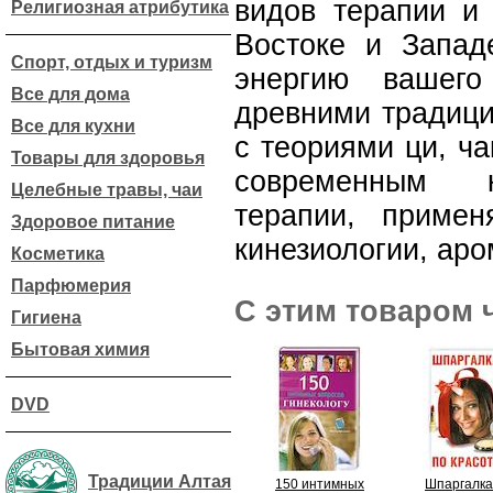
видов терапии и 
Религиозная атрибутика
Востоке и Запад
Спорт, отдых и туризм
энергию вашего
Все для дома
древними традици
Все для кухни
с теориями ци, ча
Товары для здоровья
современным 
Целебные травы, чаи
терапии, приме
Здоровое питание
кинезиологии, аро
Косметика
Парфюмерия
С этим товаром 
Гигиена
Бытовая химия
DVD
Традиции Алтая
150 интимных
Шпаргалка