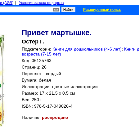
и (AGB)
|
Условия заказа подарков
Расширенный поиск
Привет мартышке.
Остер Г.
Подкатегории:
Книги для дошкольников (4-6 лет)
;
Книги 
возраста (7-15 лет)
Код: 06125763
Страниц:
26
Переплет: твердый
Бумага: белая
Иллюстрации: цветные иллюстрации
Размер: 17 x 21.5 x 0.5 см
Вес: 250 г.
ISBN:
978-5-17-049026-4
Наличие:
распродано