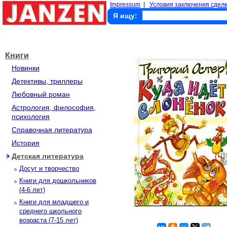
Impressum
|
Условия заключения сделк
Я ищу:
Книги
Новинки
Детективы, триллеры
Любовный роман
Астрология, философия,
психология
Справочная литература
История
Детская литература
Досуг и творчество
Книги для дошкольников
(4-6 лет)
Книги для младшего и
среднего школьного
возраста (7-15 лет)