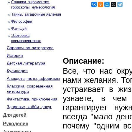
Сонники, хиромантия,
гороскопы, нумерология
Тайны, загадочные явления
Философия
Фэн-шуй
Эзотерика,
космоэнергетика
Справочная литература
История
Описание:
Детская литература
Все, что нас окр
Кулинария
нами желания. Тог
Анекдоты, ноты, афоризмы
Классика, современная
устраивает в жиз
литература
узнаете, в чем
Фантастика, приключения
гарантирует нуж
Здоровье, хобби, досуг
всегда "мало дене
Для детей
Рукоделие
почему "одним вс