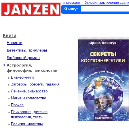
Impressum
|
Условия заключения сделк
Я ищу:
Книги
Новинки
Детективы, триллеры
Любовный роман
Астрология,
философия, психология
Бизнес-книги
Заговоры, обереги, гадания
Лечение, знахарство
Магия и колдовство
Прочее
Психология, детская
психология, тесты
Религия, молитвы