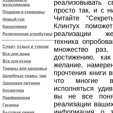
Аудиокниги,
реализовывать с
мультимедиа
просто так, и с 
Подарки и сувениры
Читайте "Секрет
Новый год
Клинтух поможет
Канцелярия
реализации же
Религиозная атрибутика
техника опробов
Спорт, отдых и туризм
множество раз
Все для дома
достижению, ка
Все для кухни
желание, намере
Товары для здоровья
прочтения книги 
Целебные травы, чаи
что многие в
Здоровое питание
исполняться уди
Косметика
вы не все поня
Парфюмерия
реализации ваших
Гигиена
информация о з
Бытовая химия