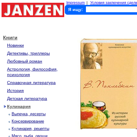
Impressum
|
Условия заключения сделк
Я ищу:
Книги
Новинки
Детективы, триллеры
Любовный роман
Астрология, философия,
психология
Справочная литература
История
Детская литература
Кулинария
Выпечка, десерты
Консервирование
Кулинария, рецепты
Мясо, рыба, овощи