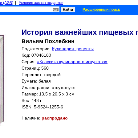
и (AGB)
|
Условия заказа подарков
Расширенный поиск
История важнейших пищевых 
Вильям Похлебкин
Подкатегории:
Кулинария, рецепты
Код: 07046180
Серия:
«Классика кулинарного искусства»
Страниц:
560
Переплет: твердый
Бумага: белая
Иллюстрации: отсутствуют
Размер: 13.5 x 20.5 x 3 см
Вес: 448 г.
ISBN:
5-9524-1255-6
Наличие:
распродано