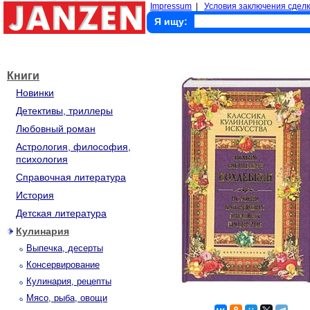
Impressum
|
Условия заключения сделк
Я ищу:
Книги
Новинки
Детективы, триллеры
Любовный роман
Астрология, философия,
психология
Справочная литература
История
Детская литература
Кулинария
Выпечка, десерты
Консервирование
Кулинария, рецепты
Мясо, рыба, овощи