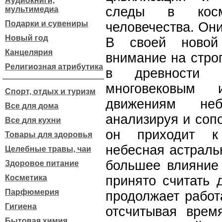
Аудиокниги,
следы в космо
мультимедиа
Подарки и сувениры
человечества. Они
Новый год
В своей новой
Канцелярия
внимание на стро
Религиозная атрибутика
в древности 
многовековым 
Спорт, отдых и туризм
движениям не
Все для дома
анализируя и соп
Все для кухни
он приходит к
Товары для здоровья
небесная астраль
Целебные травы, чаи
большее влияние
Здоровое питание
Косметика
принято считать 
Парфюмерия
продолжает работ
Гигиена
отсчитывая время
Бытовая химия