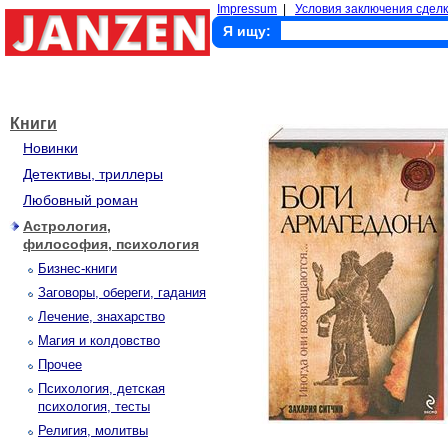
Impressum
|
Условия заключения сделк
Я ищу:
Книги
Новинки
Детективы, триллеры
Любовный роман
Астрология,
философия, психология
Бизнес-книги
Заговоры, обереги, гадания
Лечение, знахарство
Магия и колдовство
Прочее
Психология, детская
психология, тесты
Религия, молитвы