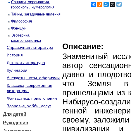
Сонники, хиромантия,
гороскопы, нумерология
Тайны, загадочные явления
Философия
Фэн-шуй
Эзотерика,
космоэнергетика
Описание:
Справочная литература
Знаменитый иссл
История
Детская литература
автор сенсационн
Кулинария
давно и плодотво
Анекдоты, ноты, афоризмы
что Земля в 
Классика, современная
литература
пришельцами из к
Фантастика, приключения
Нибирусо-создал
Здоровье, хобби, досуг
генной инженер
Для детей
своему, заложили
Рукоделие
цивилизации и 