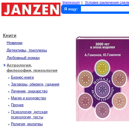
Impressum
|
Условия заключения сделк
Я ищу:
Книги
Новинки
Детективы, триллеры
Любовный роман
Астрология,
философия, психология
Бизнес-книги
Заговоры, обереги, гадания
Лечение, знахарство
Магия и колдовство
Прочее
Психология, детская
психология, тесты
Религия, молитвы