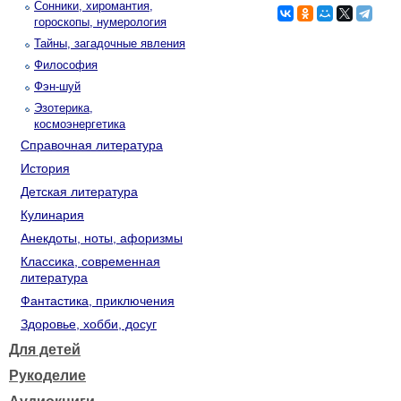
Сонники, хиромантия,
гороскопы, нумерология
Тайны, загадочные явления
Философия
Фэн-шуй
Эзотерика,
космоэнергетика
Справочная литература
История
Детская литература
Кулинария
Анекдоты, ноты, афоризмы
Классика, современная
литература
Фантастика, приключения
Здоровье, хобби, досуг
Для детей
Рукоделие