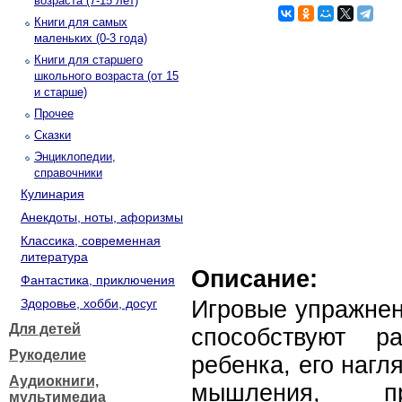
возраста (7-15 лет)
Книги для самых
маленьких (0-3 года)
Книги для старшего
школьного возраста (от 15
и старше)
Прочее
Сказки
Энциклопедии,
справочники
Кулинария
Анекдоты, ноты, афоризмы
Классика, современная
литература
Описание:
Фантастика, приключения
Здоровье, хобби, досуг
Игровые упражнен
Для детей
способствуют ра
Рукоделие
ребенка, его нагл
Аудиокниги,
мышления, пр
мультимедиа