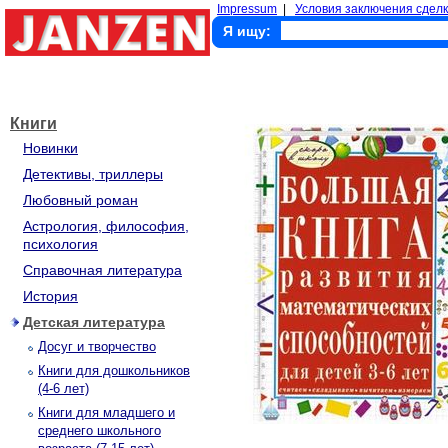
Impressum
|
Условия заключения сделк
Я ищу:
Книги
Новинки
Детективы, триллеры
Любовный роман
Астрология, философия,
психология
Справочная литература
История
Детская литература
Досуг и творчество
Книги для дошкольников
(4-6 лет)
Книги для младшего и
среднего школьного