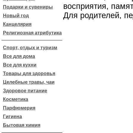
восприятия, памят
Подарки и сувениры
Для родителей, пе
Новый год
Канцелярия
Религиозная атрибутика
Спорт, отдых и туризм
Все для дома
Все для кухни
Товары для здоровья
Целебные травы, чаи
Здоровое питание
Косметика
Парфюмерия
Гигиена
Бытовая химия