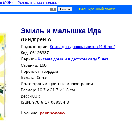
и (AGB)
|
Условия заказа подарков
Расширенный поиск
Эмиль и малышка Ида
Линдгрен А.
Подкатегории:
Книги для дошкольников (4-6 лет)
Код: 06126337
Серия:
«Читаем дома и в детском саду 5 лет»
Страниц:
160
Переплет: твердый
Бумага: белая
Иллюстрации: цветные иллюстрации
Размер: 16.7 x 21.7 x 1.5 см
Вес: 400 г.
ISBN:
978-5-17-058384-3
Наличие:
распродано