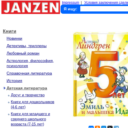
Impressum
|
Условия заключения сделк
Я ищу:
Книги
Новинки
Детективы, триллеры
Любовный роман
Астрология, философия,
психология
Справочная литература
История
Детская литература
Досуг и творчество
Книги для дошкольников
(4-6 лет)
Книги для младшего и
среднего школьного
возраста (7-15 лет)