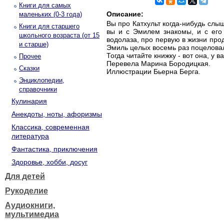
Книги для самых
Описание:
маленьких (0-3 года)
Вы про Катхульт когда-нибудь слыш
Книги для старшего
вы и с Эмилем знакомы, и с его 
школьного возраста (от 15
водолаза, про первую в жизни проде
и старше)
Эмиль целых восемь раз поцеловал
Тогда читайте книжку - вот она, у ва
Прочее
Перевела Марина Бородицкая.
Сказки
Иллюстрации Бьерна Берга.
Энциклопедии,
справочники
Кулинария
Анекдоты, ноты, афоризмы
Классика, современная
литература
Фантастика, приключения
Здоровье, хобби, досуг
Для детей
Рукоделие
Аудиокниги,
мультимедиа