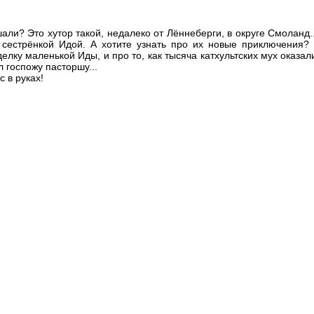
али? Это хутор такой, недалеко от Лённеберги, в округе Смоланд..
сестрёнкой Идой. А хотите узнать про их новые приключения? 
лку маленькой Иды, и про то, как тысяча катхультских мух оказалис
 госпожу пасторшу...
с в руках!