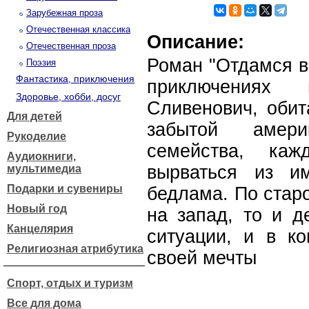
Зарубежная проза
Отечественная классика
Описание:
Отечественная проза
Роман "Отдамся в
Поэзия
Фантастика, приключения
приключениях 
Здоровье, хобби, досуг
Сливенович, обит
Для детей
забытой амер
Рукоделие
семейства, каж
Аудиокниги,
вырваться из и
мультимедиа
Подарки и сувениры
бедлама. По стар
Новый год
на запад, то и д
Канцелярия
ситуации, и в ко
Религиозная атрибутика
своей мечты
Спорт, отдых и туризм
Все для дома