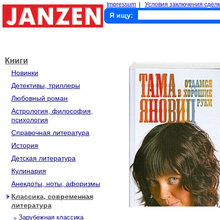
Impressum
|
Условия заключения сделк
Я ищу:
Книги
Новинки
Детективы, триллеры
Любовный роман
Астрология, философия,
психология
Справочная литература
История
Детская литература
Кулинария
Анекдоты, ноты, афоризмы
Классика, современная
литература
Зарубежная классика