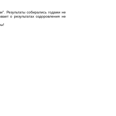
и". Результаты собирались годами не
ывает о результатах оздоровления не
ны!