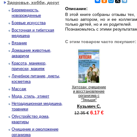
Здоровье, хобби, досуг
Описание:
Беременность,
В этой книге собраны отзывы тех,
новорожденные
только автором, но и ее коллега
Боевые искусства
только детей, но и их родителей.
Познакомьтесь с этими результатам
Восточная и тибетская
медицина
С этим товаром часто покупают:
Вязание
Домашние животные,
аквариум
Красота, маникюр,
прически, макияж
Лечебное питание, диеты,
косметика
Хитозан: очищение
Массаж
и восстановление
организма с
Мода, стиль, этикет
"Тяньши"
Нетрадиционная медицина,
Кузьмич С.
травники
6.17 €
12.35 €
Обустройство дома,
квартиры
Очищение и омоложение
организма