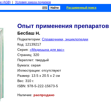
и (AGB)
|
Условия заказа подарков
Расширенный поиск
Опыт применения препаратов
Бесбаш Н.
Подкатегории:
Справочники, энциклопедии
Код: 12139217
Серия:
«Медицына для вас»
Страниц:
320
Переплет: твердый
Бумага: серая
Иллюстрации: отсутствуют
Размер: 13.5 x 20.5 x 2 см
Вес: 310 г.
ISBN:
978-5-222-15673-5
Наличие:
распродано