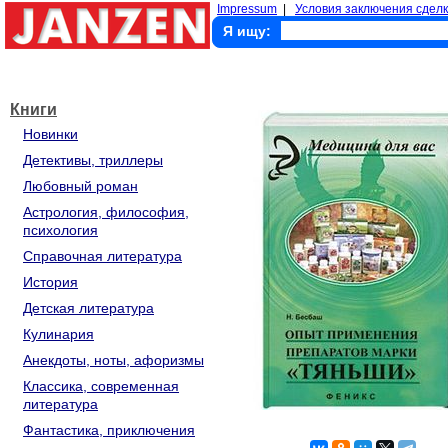
Impressum
|
Условия заключения сделк
Я ищу:
Книги
Новинки
Детективы, триллеры
Любовный роман
Астрология, философия,
психология
Справочная литература
История
Детская литература
Кулинария
Анекдоты, ноты, афоризмы
Классика, современная
литература
Фантастика, приключения