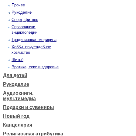
Прочее
Рукоделие
Спорт, фитнес
Справочники,
энциклопедии
Традиционная медицина
Хобби, приусадебное
хозяйство
Шитьё
Эротика, секс и здоровье
Для детей
Рукоделие
Аудиокниги,
мультимедиа
Подарки и сувениры
Новый год
Канцелярия
Религиозная атрибутика