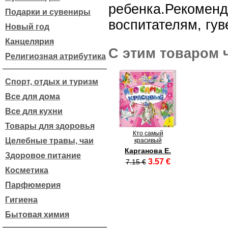
ребенка.Реко
Подарки и сувениры
воспитателям, гу
Новый год
Канцелярия
С этим товаром 
Религиозная атрибутика
Спорт, отдых и туризм
Все для дома
Все для кухни
Товары для здоровья
Кто самый
Целебные травы, чаи
красивый
Карганова Е.
Здоровое питание
3.57 €
7.15 €
Косметика
Парфюмерия
Гигиена
Бытовая химия