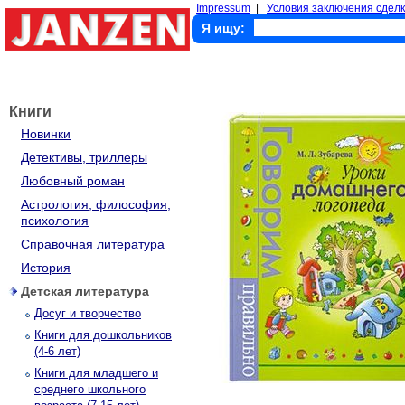
Impressum
|
Условия заключения сделк
Я ищу:
Книги
Новинки
Детективы, триллеры
Любовный роман
Астрология, философия,
психология
Справочная литература
История
Детская литература
Досуг и творчество
Книги для дошкольников
(4-6 лет)
Книги для младшего и
среднего школьного