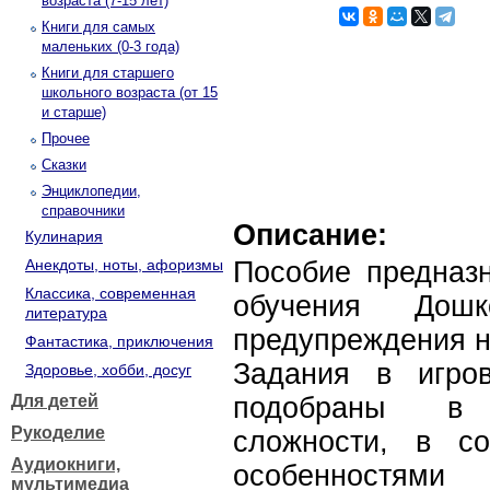
возраста (7-15 лет)
Книги для самых
маленьких (0-3 года)
Книги для старшего
школьного возраста (от 15
и старше)
Прочее
Сказки
Энциклопедии,
справочники
Описание:
Кулинария
Анекдоты, ноты, афоризмы
Пособие предназн
Классика, современная
обучения Дошк
литература
предупреждения н
Фантастика, приключения
Задания в игро
Здоровье, хобби, досуг
Для детей
подобраны в 
Рукоделие
сложности, в со
Аудиокниги,
особенно
мультимедиа