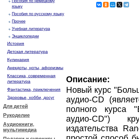
Пособия по немецкому
языку
Пособия по русскому языку
Прочее
Учебная литература
Энциклопедии
История
Детская литература
Кулинария
Анекдоты, ноты, афоризмы
Классика, современная
Описание:
литература
Новый курс "Боль
Фантастика, приключения
Здоровье, хобби, досуг
аудио-CD (являет
Для детей
полного курса 
Рукоделие
аудио-CD") кру
Аудиокниги,
издательства Ra
мультимедиа
простой способ б
Подарки и сувениры