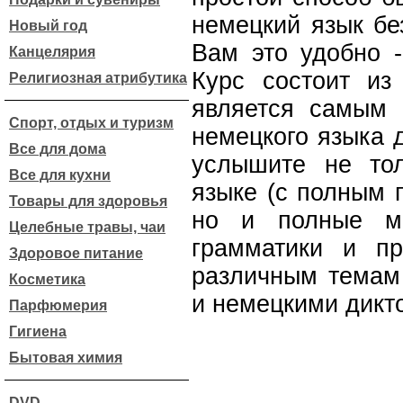
немецкий язык бе
Новый год
Вам это удобно -
Канцелярия
Курс состоит из
Религиозная атрибутика
является самым 
Спорт, отдых и туризм
немецкого языка 
Все для дома
услышите не то
Все для кухни
языке (с полным 
Товары для здоровья
но и полные мн
Целебные травы, чаи
грамматики и пр
Здоровое питание
различным темам 
Косметика
и немецкими дикт
Парфюмерия
Гигиена
Бытовая химия
DVD