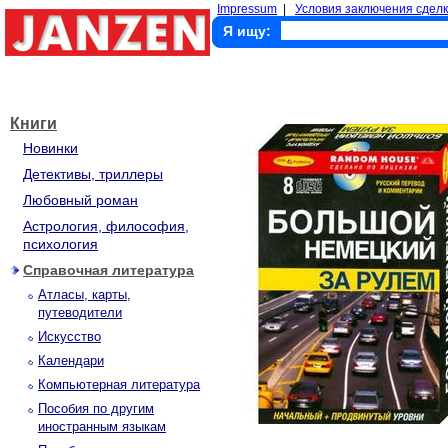
Impressum
|
Условия заключения сделк
Я ищу:
Книги
Новинки
Детективы, триллеры
Любовный роман
Астрология, философия,
психология
Справочная литература
Атласы, карты,
путеводители
Искусство
Календари
Компьютерная литература
Пособия по другим
иностранным языкам