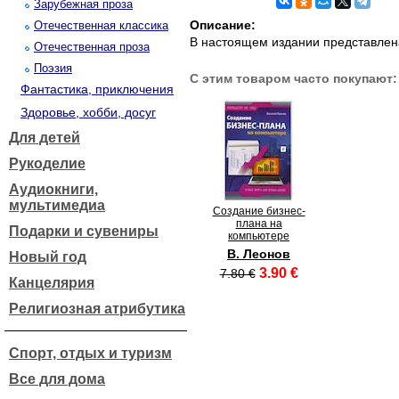
Зарубежная проза
Описание:
Отечественная классика
В настоящем издании представлена
Отечественная проза
Поэзия
С этим товаром часто покупают:
Фантастика, приключения
Здоровье, хобби, досуг
Для детей
Рукоделие
Аудиокниги,
мультимедиа
Создание бизнес-
плана на
Подарки и сувениры
компьютере
В. Леонов
Новый год
3.90 €
7.80 €
Канцелярия
Религиозная атрибутика
Спорт, отдых и туризм
Все для дома