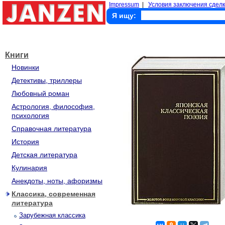
Impressum
|
Условия заключения сделк
Я ищу:
Книги
Новинки
Детективы, триллеры
Любовный роман
Астрология, философия,
психология
Справочная литература
История
Детская литература
Кулинария
Анекдоты, ноты, афоризмы
Классика, современная
литература
Зарубежная классика