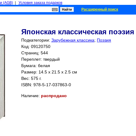
и (AGB)
|
Условия заказа подарков
Расширенный поиск
Японская классическая поэзия
Подкатегории:
Зарубежная классика
;
Поэзия
Код: 09120750
Страниц:
544
Переплет: твердый
Бумага: белая
Размер: 14.5 x 21.5 x 2.5 см
Вес: 575 г.
ISBN:
978-5-17-037863-0
Наличие:
распродано