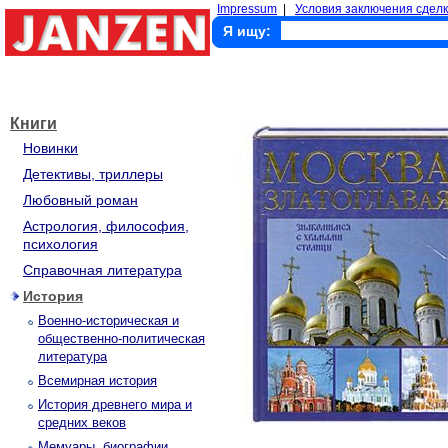
Impressum
|
Условия заключения сделк
Я ищу:
Книги
Новинки
Детективы, триллеры
Любовный роман
Астрология, философия,
психология
Справочная литература
История
Военно-историческая и
общественно-политическая
литература
Всемирная история
История древнего мира и
средних веков
Мемуары, биографии