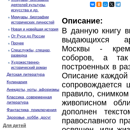
деятелей культуры,
искусства и др.
Мемуары, биографии
Описание:
исторических личностей
В данную книгу в
Новая и новейшая история
От Руси до России
выдающихся ар
Прочее
Москвы - крем
Спецслужбы, спецназ,
разведка
соборов, а так
Художественно-
построенных в раз
исторический роман
Описание каждой 
Детская литература
Кулинария
сопровождается ц
Анекдоты, ноты, афоризмы
правило, снимком 
Классика, современная
живописном обл
литература
Фантастика, приключения
дополнен текст
Здоровье, хобби, досуг
православного пра
Для детей
освящен, или жиз