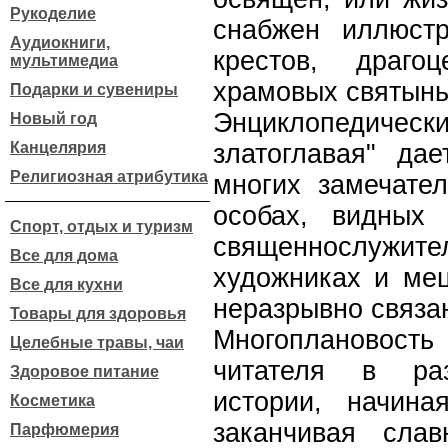
Рукоделие
снабжен иллюстр
Аудиокниги,
крестов, драго
мультимедиа
храмовых святынь
Подарки и сувениры
Энциклопедическ
Новый год
Канцелярия
златоглавая" да
Религиозная атрибутика
многих замечате
особах, видных 
Спорт, отдых и туризм
священнослуж
Все для дома
художниках и мец
Все для кухни
неразрывно связа
Товары для здоровья
Многоплановость 
Целебные травы, чаи
читателя в ра
Здоровое питание
истории, начин
Косметика
заканчивая сла
Парфюмерия