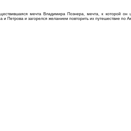
ществившаяся мечта Владимира Познера, мечта, к которой он ш
 и Петрова и загорелся желанием повторить их путешествие по А