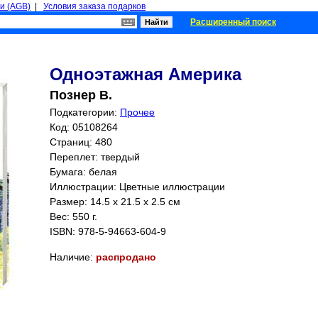
и (AGB)
|
Условия заказа подарков
Расширенный поиск
Одноэтажная Америка
Познер В.
Подкатегории:
Прочее
Код: 05108264
Страниц:
480
Переплет: твердый
Бумага: белая
Иллюстрации: Цветные иллюстрации
Размер: 14.5 x 21.5 x 2.5 см
Вес: 550 г.
ISBN:
978-5-94663-604-9
Наличие:
распродано