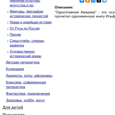
деятелей культуры,
искусства и др.
Описание:
Мемуары, биографии
"Одноэтажная Америка" - это осу
исторических личностей
прочитал одноименную книгу Ильфа
Новая и новейшая история
От Руси до России
Прочее
Спецслужбы, спецназ,
разведка
Художественно-
исторический роман
Детская литература
Кулинария
Анекдоты, ноты, афоризмы
Классика, современная
литература
Фантастика, приключения
Здоровье, хобби, досуг
Для детей
Рукоделие