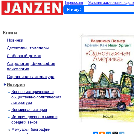
Impressum
|
Условия заключения сделк
Я ищу:
Книги
Новинки
Детективы, триллеры
Любовный роман
Астрология, философия,
психология
Справочная литература
История
Военно-историческая и
общественно-политическая
литература
Всемирная история
История древнего мира и
средних веков
Мемуары, биографии