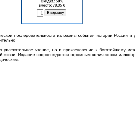
Скидка: 50%
вместо: 78.35 €
ической последовательности изложены события истории России и 
ительно.
ко увлекательное чтение, но и прикосновение к богатейшему ис
ной жизни. Издание сопровождается огромным количеством иллюс
дическим.