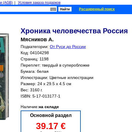
и (AGB)
|
Условия заказа подарков
Расширенный поиск
Хроника человечества Россия
Мясников А.
Подкатегории:
От Руси до России
Код: 04104298
Страниц:
1198
Переплет: твердый в суперобложке
Бумага: белая
Иллюстрации: Цветные иллюстрации
Размер: 24 x 29.5 x 4.5 см
Вес: 3160 г.
ISBN:
5-17-013177-1
Наличие:
на складе
Основной раздел
39.17 €