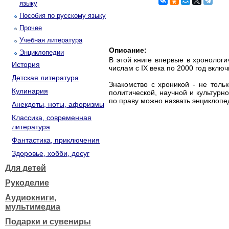
языку
Пособия по русскому языку
Прочее
Учебная литература
Описание:
Энциклопедии
В этой книге впервые в хронолог
История
числам с IX века по 2000 год включ
Детская литература
Знакомство с хроникой - не толь
Кулинария
политической, научной и культур
по праву можно назвать энциклопе
Анекдоты, ноты, афоризмы
Классика, современная
литература
Фантастика, приключения
Здоровье, хобби, досуг
Для детей
Рукоделие
Аудиокниги,
мультимедиа
Подарки и сувениры