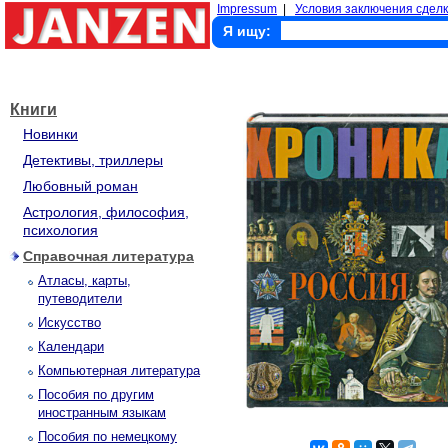
Impressum
|
Условия заключения сделк
Я ищу:
Книги
Новинки
Детективы, триллеры
Любовный роман
Астрология, философия,
психология
Справочная литература
Атласы, карты,
путеводители
Искусство
Календари
Компьютерная литература
Пособия по другим
иностранным языкам
Пособия по немецкому