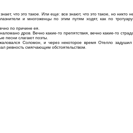
 знает, что это такое. Или еще: все знают, что это такое, но никто не
лазнители и многоженцы по этим путям ходят, как по тротуару
ечно по причине ея.
аломано дров. Вечно какие-то препятствия, вечно какие-то страда
ые песни слагают поэты.
пожаловался Соломон, и через некоторое время Отелло задушил
нал ревность смягчающим обстоятельством.