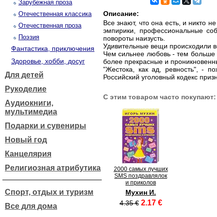
Зарубежная проза
Описание:
Отечественная классика
Все знают, что она есть, и никто не
Отечественная проза
эмпирики, профессиональные соб
Поэзия
повороты наизусть.
Удивительные вещи происходили в
Фантастика, приключения
Чем сильнее любовь - тем больше н
Здоровье, хобби, досуг
более прекрасные и проникновенн
"Жестока, как ад, ревность", - 
Для детей
Российский уголовный кодекс приз
Рукоделие
С этим товаром часто покупают:
Аудиокниги,
мультимедиа
Подарки и сувениры
Новый год
Канцелярия
Религиозная атрибутика
2000 самых лучших
SMS поздравлялок
и приколов
Спорт, отдых и туризм
Мухин И.
2.17 €
4.35 €
Все для дома