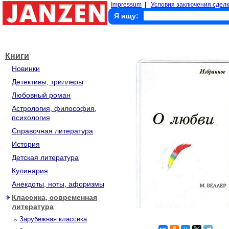
Impressum
|
Условия заключения сделк
Я ищу:
Книги
Новинки
Детективы, триллеры
Любовный роман
Астрология, философия,
психология
Справочная литература
История
Детская литература
Кулинария
Анекдоты, ноты, афоризмы
Классика, современная
литература
Зарубежная классика