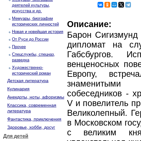
деятелей культуры,
искусства и др.
Мемуары, биографии
Описание:
исторических личностей
Новая и новейшая история
Барон Сигизмунд
От Руси до России
дипломат на сл
Прочее
Габсбургов. Ис
Спецслужбы, спецназ,
разведка
венценосных пове
Художественно-
Европу, встре
исторический роман
Детская литература
знаменитыми
Кулинария
собеседников - х
Анекдоты, ноты, афоризмы
V и повелитель п
Классика, современная
литература
Великолепный. Г
Фантастика, приключения
в Московском госу
Здоровье, хобби, досуг
с великим кня
Для детей