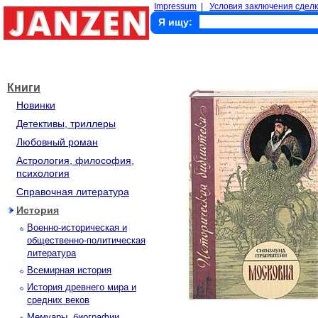
Impressum
|
Условия заключения сделк
Я ищу:
Книги
Новинки
Детективы, триллеры
Любовный роман
Астрология, философия,
психология
Справочная литература
История
Военно-историческая и
общественно-политическая
литература
Всемирная история
История древнего мира и
средних веков
Мемуары, биографии