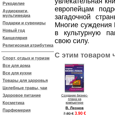
увлекательная кн
Рукоделие
европейцам подр
Аудиокниги,
загадочной стра
мультимедиа
Подарки и сувениры
Многие суждения 
Новый год
в культурную п
Канцелярия
свою силу.
Религиозная атрибутика
С этим товаром 
Спорт, отдых и туризм
Все для дома
Все для кухни
Товары для здоровья
Целебные травы, чаи
Здоровое питание
Создание бизнес-
плана на
Косметика
компьютере
В. Леонов
Парфюмерия
3.90 €
7.80 €