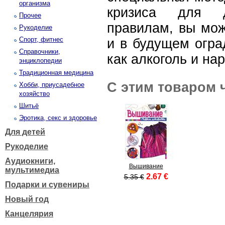
организма
кризиса для 
Прочее
правилам, вы мож
Рукоделие
Спорт, фитнес
и в будущем оград
Справочники,
как алкоголь и нар
энциклопедии
Традиционная медицина
С этим товаром 
Хобби, приусадебное
хозяйство
Шитьё
Эротика, секс и здоровье
Для детей
Рукоделие
Аудиокниги,
Вышивание
мультимедиа
2.67 €
5.35 €
Подарки и сувениры
Новый год
Канцелярия