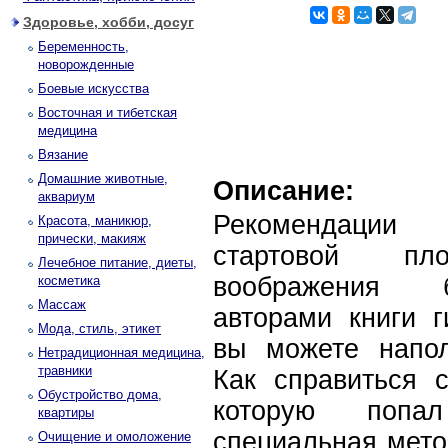
Здоровье, хобби, досуг
Беременность,
новорожденные
Боевые искусства
Восточная и тибетская
медицина
Вязание
Домашние животные,
Описание:
аквариум
Рекомендации 
Красота, маникюр,
прически, макияж
стартовой п
Лечебное питание, диеты,
воображения б
косметика
Массаж
авторами книги г
Мода, стиль, этикет
вы можете напо
Нетрадиционная медицина,
травники
Как справиться с
Обустройство дома,
которую попа
квартиры
специальная мето
Очищение и омоложение