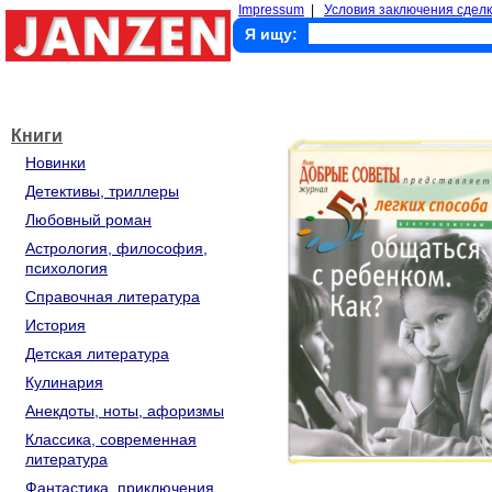
Impressum
|
Условия заключения сделк
Я ищу:
Книги
Новинки
Детективы, триллеры
Любовный роман
Астрология, философия,
психология
Справочная литература
История
Детская литература
Кулинария
Анекдоты, ноты, афоризмы
Классика, современная
литература
Фантастика, приключения