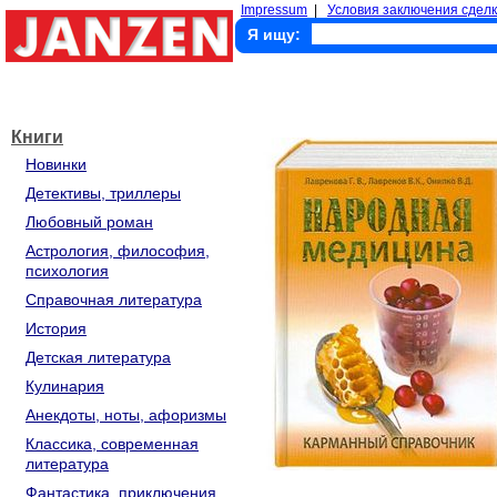
Impressum
|
Условия заключения сделк
Я ищу:
Книги
Новинки
Детективы, триллеры
Любовный роман
Астрология, философия,
психология
Справочная литература
История
Детская литература
Кулинария
Анекдоты, ноты, афоризмы
Классика, современная
литература
Фантастика, приключения