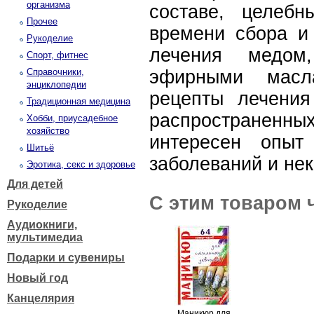
организма
составе, целебн
Прочее
времени сбора и 
Рукоделие
лечения медом
Спорт, фитнес
Справочники,
эфирными масл
энциклопедии
рецепты лечени
Традиционная медицина
распространенн
Хобби, приусадебное
хозяйство
интересен опыт
Шитьё
заболеваний и не
Эротика, секс и здоровье
Для детей
С этим товаром 
Рукоделие
Аудиокниги,
мультимедиа
Подарки и сувениры
Новый год
Канцелярия
Маникюр для