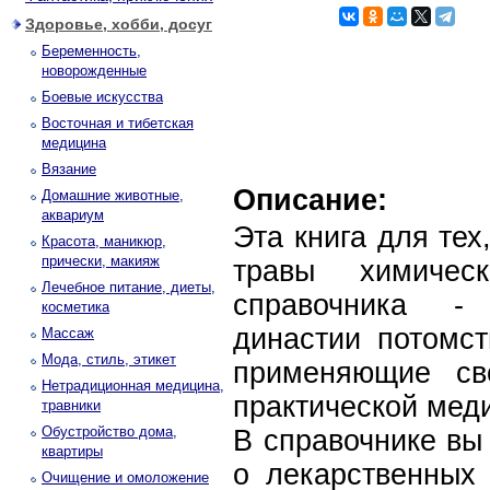
Здоровье, хобби, досуг
Беременность,
новорожденные
Боевые искусства
Восточная и тибетская
медицина
Вязание
Описание:
Домашние животные,
аквариум
Эта книга для тех
Красота, маникюр,
прически, макияж
травы химичес
Лечебное питание, диеты,
справочника - 
косметика
династии потомст
Массаж
Мода, стиль, этикет
применяющие св
Нетрадиционная медицина,
практической мед
травники
Обустройство дома,
В справочнике вы
квартиры
о лекарственных 
Очищение и омоложение