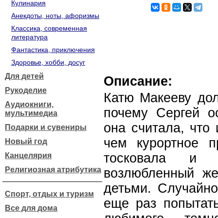
Кулинария
Анекдоты, ноты, афоризмы
Классика, современная
литература
Фантастика, приключения
Здоровье, хобби, досуг
Для детей
Описание:
Рукоделие
Катю Макееву дол
Аудиокниги,
почему Сергей о
мультимедиа
она считала, что
Подарки и сувениры
чем курортное п
Новый год
тосковала и 
Канцелярия
Религиозная атрибутика
возлюбленный же
детьми. Случайно
Спорт, отдых и туризм
еще раз попытать
Все для дома