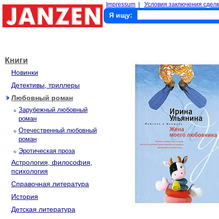
Impressum
|
Условия заключения сделк
Я ищу:
Книги
Новинки
Детективы, триллеры
Любовный роман
Зарубежный любовный
роман
Отечественный любовный
роман
Эротическая проза
Астрология, философия,
психология
Справочная литература
История
Детская литература