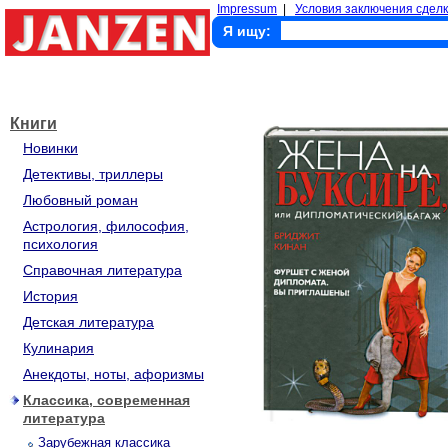
Impressum
|
Условия заключения сделк
Я ищу:
Книги
Новинки
Детективы, триллеры
Любовный роман
Астрология, философия,
психология
Справочная литература
История
Детская литература
Кулинария
Анекдоты, ноты, афоризмы
Классика, современная
литература
Зарубежная классика