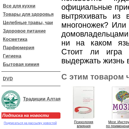
официальные прие
Все для кухни
Товары для здоровья
вытряхивать из 
Целебные травы, чаи
многоножек? Или 
Здоровое питание
домовладельцами
Косметика
ни на каком язы
Парфюмерия
Стоит ли игра
Гигиена
выдержать жизнь 
Бытовая химия
С этим товаром 
DVD
Традиции Алтая
Подписка на новости
Психология
Мозг. Инстр
Подписаться на рассылку новостей
влияния
по применени