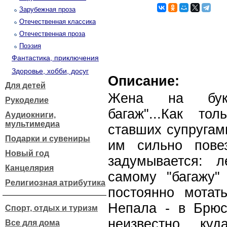
Зарубежная проза
Отечественная классика
Отечественная проза
Поэзия
Фантастика, приключения
Здоровье, хобби, досуг
Описание:
Для детей
Жена на букси
Рукоделие
багаж"...Как т
Аудиокниги,
мультимедиа
ставших супругам
Подарки и сувениры
им сильно пове
Новый год
задумывается: 
Канцелярия
самому "багажу"
Религиозная атрибутика
постоянно мотат
Непала - в Брюс
Спорт, отдых и туризм
неизвестно ку
Все для дома