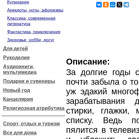
Кулинария
Анекдоты, ноты, афоризмы
Классика, современная
литература
Фантастика, приключения
Здоровье, хобби, досуг
Для детей
Рукоделие
Описание:
Аудиокниги,
За долгие годы с
мультимедиа
почти забыла о т
Подарки и сувениры
уж эдакий многоф
Новый год
Канцелярия
зарабатывания д
Религиозная атрибутика
стирки, глажки,
списку. Ведь п
Спорт, отдых и туризм
пялится в телеви
Все для дома