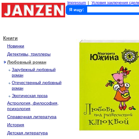
Impressum
|
Условия заключения сделк
Я ищу:
Книги
Новинки
Детективы, триллеры
Любовный роман
Зарубежный любовный
роман
Отечественный любовный
роман
Эротическая проза
Астрология, философия,
психология
Справочная литература
История
Детская литература