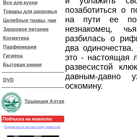
и ублажить св
Все для кухни
позаботиться о п
Товары для здоровья
на пути ее по
Целебные травы, чаи
незнакомец, ч
Здоровое питание
разбилась о риф
Косметика
два одиночества. 
Парфюмерия
это - настоящая 
Гигиена
Бытовая химия
развесистой клю
давным-давно 
DVD
оскомину.
Традиции Алтая
Подписка на новости
Подписаться на рассылку новостей