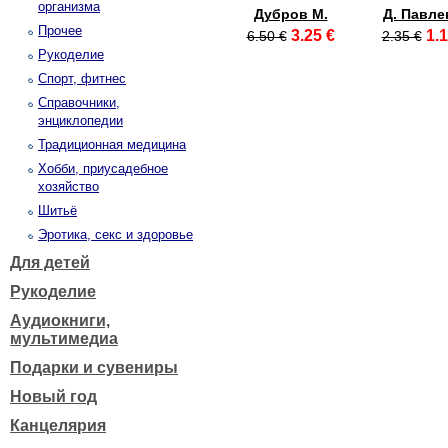
организма
Дубров М.
Д. Павле
Прочее
3.25 €
1.1
6.50 €
2.35 €
Рукоделие
Спорт, фитнес
Справочники,
энциклопедии
Традиционная медицина
Хобби, приусадебное
хозяйство
Шитьё
Эротика, секс и здоровье
Для детей
Рукоделие
Аудиокниги,
мультимедиа
Подарки и сувениры
Новый год
Канцелярия