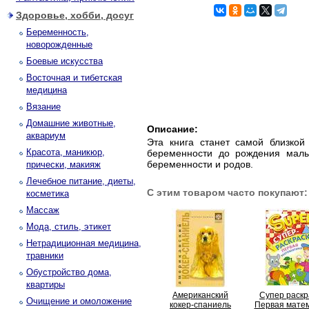
Здоровье, хобби, досуг
Беременность,
новорожденные
Боевые искусства
Восточная и тибетская
медицина
Вязание
Домашние животные,
Описание:
аквариум
Эта книга станет самой близкой
Красота, маникюр,
беременности до рождения мал
беременности и родов.
прически, макияж
Лечебное питание, диеты,
С этим товаром часто покупают:
косметика
Массаж
Мода, стиль, этикет
Нетрадиционная медицина,
травники
Обустройство дома,
квартиры
Американский
Супер раскр
Очищение и омоложение
кокер-спаниель
Первая мате