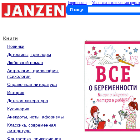
Impressum
|
Условия заключения сделк
Я ищу:
Книги
Новинки
Детективы, триллеры
Любовный роман
Астрология, философия,
психология
Справочная литература
История
Детская литература
Кулинария
Анекдоты, ноты, афоризмы
Классика, современная
литература
Фантастика, приключения