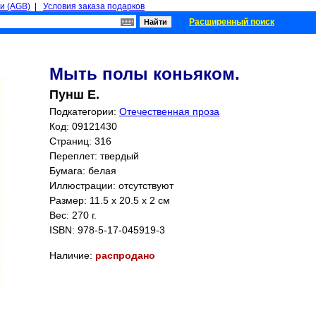
и (AGB)
|
Условия заказа подарков
Расширенный поиск
Мыть полы коньяком.
Пунш Е.
Подкатегории:
Отечественная проза
Код: 09121430
Страниц:
316
Переплет: твердый
Бумага: белая
Иллюстрации: отсутствуют
Размер: 11.5 x 20.5 x 2 см
Вес: 270 г.
ISBN:
978-5-17-045919-3
Наличие:
распродано