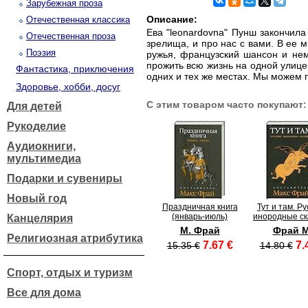
Зарубежная проза
Описание:
Отечественная классика
Ева "leonardovna" Пунш закончила
Отечественная проза
зрелища, и про нас с вами. В ее
Поэзия
ружья, французский шансон и нем
прожить всю жизнь на одной улице
Фантастика, приключения
одних и тех же местах. Мы можем 
Здоровье, хобби, досуг
С этим товаром часто покупают:
Для детей
Рукоделие
Аудиокниги,
мультимедиа
Подарки и сувениры
Новый год
Праздничная книга
Тут и там. Р
(январь-июль)
инородные ск
Канцелярия
М. Фрай
Фрай М
Религиозная атрибутика
7.67 €
7.
15.35 €
14.80 €
Спорт, отдых и туризм
Все для дома