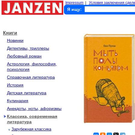
Impressum
|
Условия заключения сделк
Я ищу:
Книги
Новинки
Детективы, триллеры
Любовный роман
Астрология, философия,
психология
Справочная литература
История
Детская литература
Кулинария
Анекдоты, ноты, афоризмы
Классика, современная
литература
Зарубежная классика