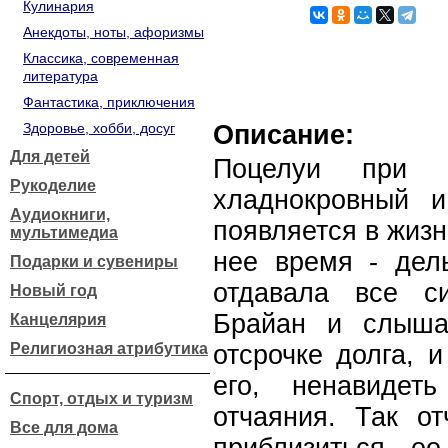
Кулинария
Анекдоты, ноты, афоризмы
Классика, современная
литература
Фантастика, приключения
Здоровье, хобби, досуг
Описание:
Для детей
Поцелуи при л
Рукоделие
хладнокровный и
Аудиокниги,
появляется в жизн
мультимедиа
нее время - дел
Подарки и сувениры
отдавала все с
Новый год
Брайан и слыша
Канцелярия
Религиозная атрибутика
отсрочке долга, 
его, ненавидет
Спорт, отдых и туризм
отчаяния. Так от
Все для дома