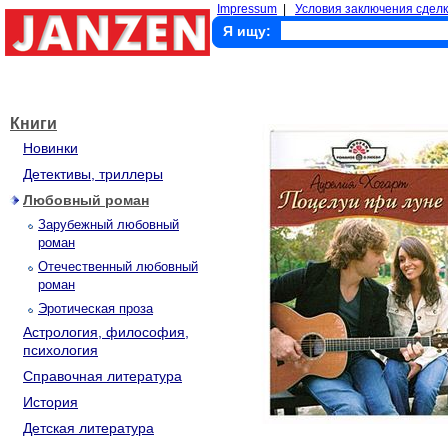
Impressum
|
Условия заключения сделк
Я ищу:
Книги
Новинки
Детективы, триллеры
Любовный роман
Зарубежный любовный
роман
Отечественный любовный
роман
Эротическая проза
Астрология, философия,
психология
Справочная литература
История
Детская литература