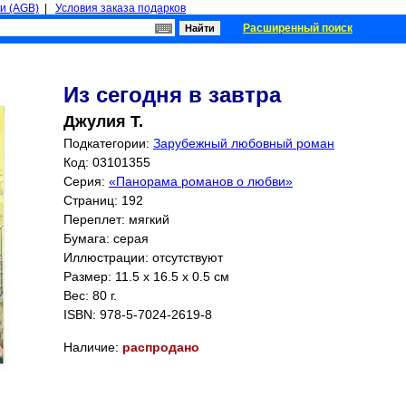
и (AGB)
|
Условия заказа подарков
Расширенный поиск
Из сегодня в завтра
Джулия Т.
Подкатегории:
Зарубежный любовный роман
Код: 03101355
Серия:
«Панорама романов о любви»
Страниц:
192
Переплет: мягкий
Бумага: серая
Иллюстрации: отсутствуют
Размер: 11.5 x 16.5 x 0.5 см
Вес: 80 г.
ISBN:
978-5-7024-2619-8
Наличие:
распродано