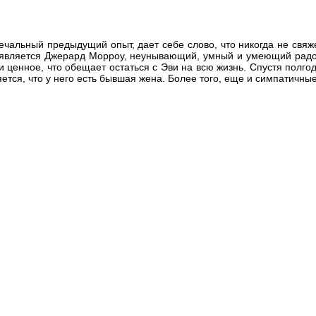
ечальный предыдущий опыт, дает себе слово, что никогда не свяж
 появляется Джерард Морроу, неунывающий, умный и умеющий рад
и ценное, что обещает остаться с Эви на всю жизнь. Спустя полг
тся, что у него есть бывшая жена. Более того, еще и симпатичные