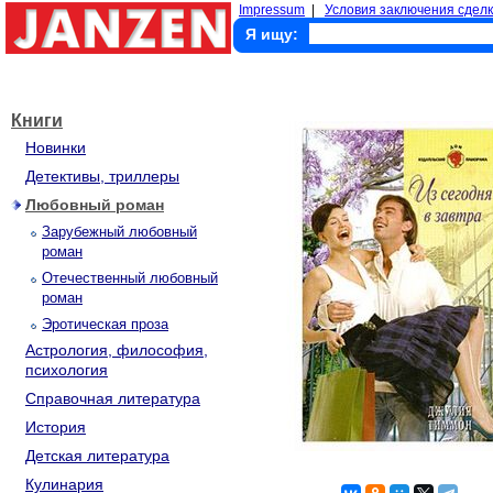
Impressum
|
Условия заключения сделк
Я ищу:
Книги
Новинки
Детективы, триллеры
Любовный роман
Зарубежный любовный
роман
Отечественный любовный
роман
Эротическая проза
Астрология, философия,
психология
Справочная литература
История
Детская литература
Кулинария