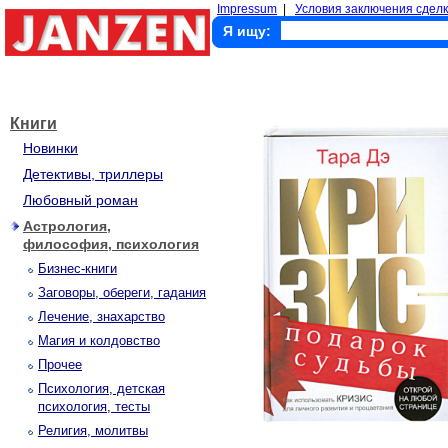
Impressum
|
Условия заключения сделк
Я ищу:
Книги
Новинки
Детективы, триллеры
Любовный роман
Астрология,
философия, психология
Бизнес-книги
Заговоры, обереги, гадания
Лечение, знахарство
Магия и колдовство
Прочее
Психология, детская
психология, тесты
Религия, молитвы