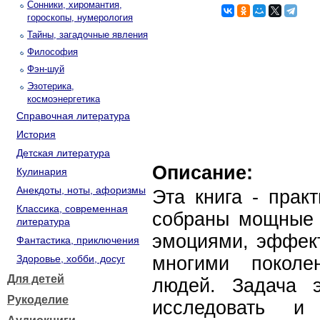
Сонники, хиромантия,
гороскопы, нумерология
Тайны, загадочные явления
Философия
Фэн-шуй
Эзотерика,
космоэнергетика
Справочная литература
История
Детская литература
Описание:
Кулинария
Анекдоты, ноты, афоризмы
Эта книга - прак
Классика, современная
собраны мощные 
литература
эмоциями, эффект
Фантастика, приключения
Здоровье, хобби, досуг
многими поколе
Для детей
людей. Задача 
Рукоделие
исследовать и