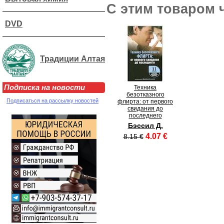
С этим товаром 
DVD
Традиции Алтая
Подписка на новости
Техника
безотказного
Подписаться на рассылку новостей
флирта: от первого
свидания до
последнего
Бэссил Д.
4.07 €
8.15 €