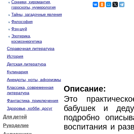
Сонники, хиромантия,
гороскопы, нумерология
Тайны, загадочные явления
Философия
Фэн-шуй
Эзотерика,
космоэнергетика
Справочная литература
История
Детская литература
Кулинария
Анекдоты, ноты, афоризмы
Описание:
Классика, современная
литература
Это практическ
Фантастика, приключения
бабушек и деду
Здоровье, хобби, досуг
подробно описыв
Для детей
воспитания и раз
Рукоделие