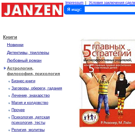
Impressum
|
Условия заключения сделк
Я ищу:
Книги
Новинки
Детективы, триллеры
Любовный роман
Астрология,
философия, психология
Бизнес-книги
Заговоры, обереги, гадания
Лечение, знахарство
Магия и колдовство
Прочее
Психология, детская
психология, тесты
Религия, молитвы