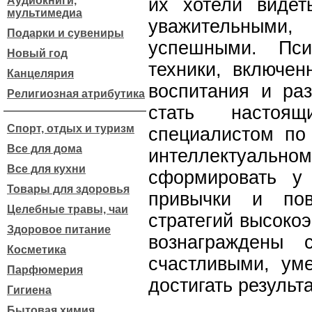
Аудиокниги,
их хотели видет
мультимедиа
уважительными
Подарки и сувениры
успешными. Пси
Новый год
техники, включен
Канцелярия
воспитания и ра
Религиозная атрибутика
стать настоящ
Спорт, отдых и туризм
специалистом по
Все для дома
интеллектуал
Все для кухни
сформировать у
Товары для здоровья
привычки и пов
Целебные травы, чаи
стратегий высоко
Здоровое питание
вознаграждены 
Косметика
счастливыми, ум
Парфюмерия
достигать результ
Гигиена
Бытовая химия