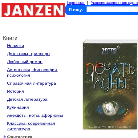
Impressum
|
Условия заключения сделк
Я ищу:
Книги
Новинки
Детективы, триллеры
Любовный роман
Астрология, философия,
психология
Справочная литература
История
Детская литература
Кулинария
Анекдоты, ноты, афоризмы
Классика, современная
литература
Фантастика,