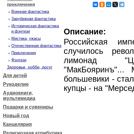
приключения
Военная фантастика
Зарубежная фантастика
Историческая фантастика
Описание:
и фэнтези
Мистика, ужасы
Российская им
Отечественная фантастика
случилось револю
Приключения
лимонад "Цар
Фэнтези
Здоровье, хобби, досуг
"МакБояринъ"... 
Для детей
большевики - стал
Рукоделие
купцы - на "Мерс
Аудиокниги,
мультимедиа
Подарки и сувениры
Новый год
Канцелярия
Религиозная атрибутика