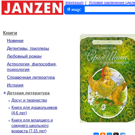
Impressum
|
Условия заключения сделк
Я ищу:
Книги
Новинки
Детективы, триллеры
Любовный роман
Астрология, философия,
психология
Справочная литература
История
Детская литература
Досуг и творчество
Книги для дошкольников
(4-6 лет)
Книги для младшего и
среднего школьного
возраста (7-15 лет)