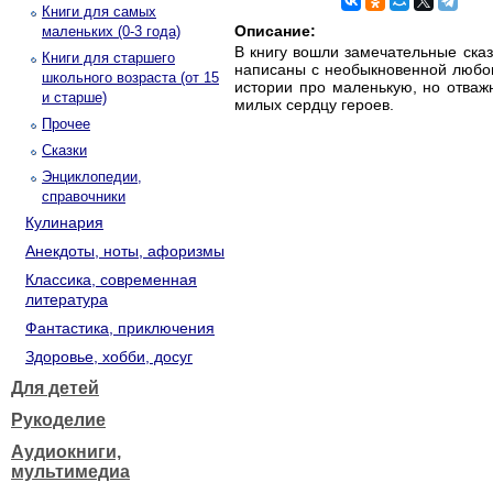
Книги для самых
Описание:
маленьких (0-3 года)
В книгу вошли замечательные сказ
Книги для старшего
написаны с необыкновенной любов
школьного возраста (от 15
истории про маленькую, но отважн
и старше)
милых сердцу героев.
Прочее
Сказки
Энциклопедии,
справочники
Кулинария
Анекдоты, ноты, афоризмы
Классика, современная
литература
Фантастика, приключения
Здоровье, хобби, досуг
Для детей
Рукоделие
Аудиокниги,
мультимедиа