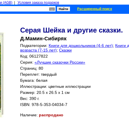
и (AGB)
|
Условия заказа подарков
Расширенный поиск
Серая Шейка и другие сказки.
Д.Мамин-Сибиряк
Подкатегории:
Книги для дошкольников (4-6 лет)
;
Книги 
возраста (7-15 лет)
;
Сказки
Код: 06127822
Серия:
«Лучшие сказочки России»
Страниц:
80
Переплет: твердый
Бумага: белая
Иллюстрации: цветные иллюстрации
Размер: 20.5 x 26.5 x 1 см
Вес: 390 г.
ISBN:
978-5-353-04034-7
Наличие:
распродано