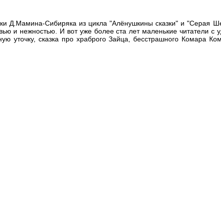
ки Д.Мамина-Сибиряка из цикла "Алёнушкины сказки" и "Серая Ше
ью и нежностью. И вот уже более ста лет маленькие читатели с 
ую уточку, сказка про храброго Зайца, бесстрашного Комара Ком