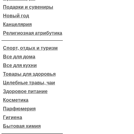
Подарки и сувениры
Новый год
Канцелярия
Религиозная атрибутика
Спорт, отдых и туризм
Все для дома
Все для кухни
Товары для здоровья
Целебные травы, чаи
Здоровое питание
Косметика
Парфюмерия
Гигиена
Бытовая химия