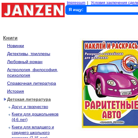
Impressum
|
Условия заключения сделк
Я ищу:
Книги
Новинки
Детективы, триллеры
Любовный роман
Астрология, философия,
психология
Справочная литература
История
Детская литература
Досуг и творчество
Книги для дошкольников
(4-6 лет)
Книги для младшего и
среднего школьного