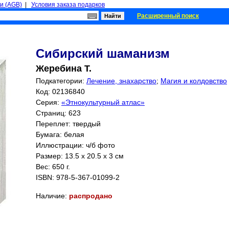
и (AGB)
|
Условия заказа подарков
Расширенный поиск
Сибирский шаманизм
Жеребина Т.
Подкатегории:
Лечение, знахарство
;
Магия и колдовство
Код: 02136840
Серия:
«Этнокультурный атлас»
Страниц:
623
Переплет: твердый
Бумага: белая
Иллюстрации: ч/б фото
Размер: 13.5 x 20.5 x 3 см
Вес: 650 г.
ISBN:
978-5-367-01099-2
Наличие:
распродано