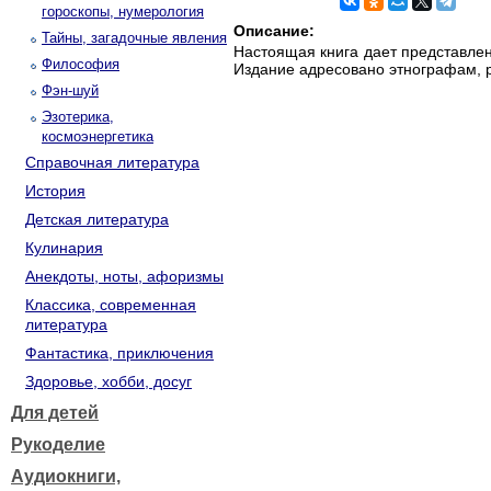
гороскопы, нумерология
Описание:
Тайны, загадочные явления
Настоящая книга дает представле
Философия
Издание адресовано этнографам,
Фэн-шуй
Эзотерика,
космоэнергетика
Справочная литература
История
Детская литература
Кулинария
Анекдоты, ноты, афоризмы
Классика, современная
литература
Фантастика, приключения
Здоровье, хобби, досуг
Для детей
Рукоделие
Аудиокниги,