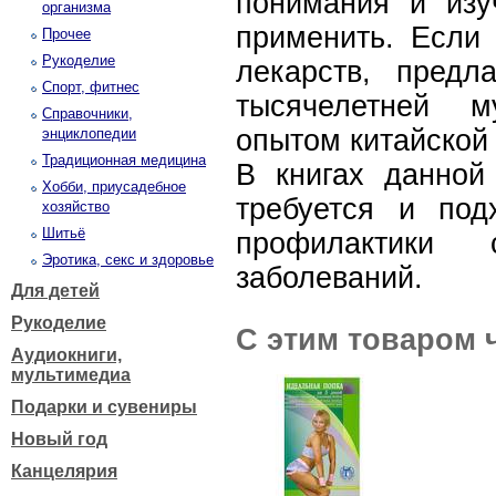
понимания и изу
организма
применить. Если 
Прочее
Рукоделие
лекарств, предл
Спорт, фитнес
тысячелетней м
Справочники,
опытом китайской
энциклопедии
Традиционная медицина
В книгах данной
Хобби, приусадебное
требуется и по
хозяйство
Шитьё
профилактики 
Эротика, секс и здоровье
заболеваний.
Для детей
Рукоделие
С этим товаром 
Аудиокниги,
мультимедиа
Подарки и сувениры
Новый год
Канцелярия