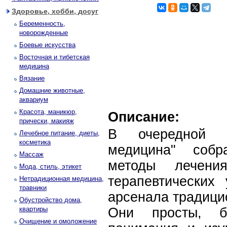
Здоровье, хобби, досуг
Беременность,
новорожденные
Боевые искусства
Восточная и тибетская
медицина
Вязание
Домашние животные,
аквариум
Красота, маникюр,
Описание:
прически, макияж
В очередной к
Лечебное питание, диеты,
косметика
медицина" соб
Массаж
методы лечения
Мода, стиль, этикет
терапевтических
Нетрадиционная медицина,
травники
арсенала традици
Обустройство дома,
квартиры
Они просты, б
Очищение и омоложение