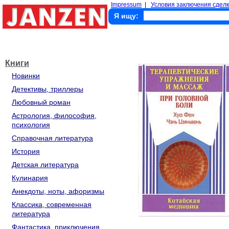
Impressum
|
Условия заключения сделк
Я ищу:
Книги
Новинки
Детективы, триллеры
Любовный роман
Астрология, философия,
психология
Справочная литература
История
Детская литература
Кулинария
Анекдоты, ноты, афоризмы
Классика, современная
литература
Фантастика, приключения