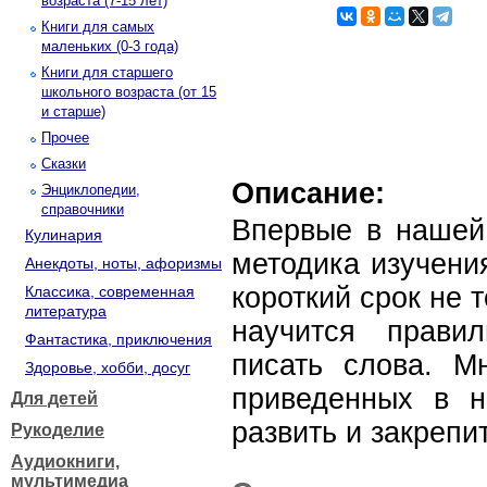
возраста (7-15 лет)
Книги для самых
маленьких (0-3 года)
Книги для старшего
школьного возраста (от 15
и старше)
Прочее
Сказки
Описание:
Энциклопедии,
справочники
Впервые в нашей 
Кулинария
методика изучени
Анекдоты, ноты, афоризмы
короткий срок не т
Классика, современная
литература
научится прави
Фантастика, приключения
писать слова. М
Здоровье, хобби, досуг
приведенных в н
Для детей
развить и закрепи
Рукоделие
Аудиокниги,
мультимедиа