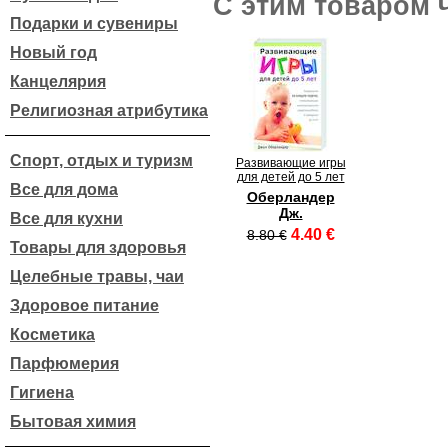
С этим товаром 
Подарки и сувениры
Новый год
Канцелярия
Религиозная атрибутика
Спорт, отдых и туризм
Развивающие игры
для детей до 5 лет
Все для дома
Оберландер
Дж.
Все для кухни
4.40 €
8.80 €
Товары для здоровья
Целебные травы, чаи
Здоровое питание
Косметика
Парфюмерия
Гигиена
Бытовая химия