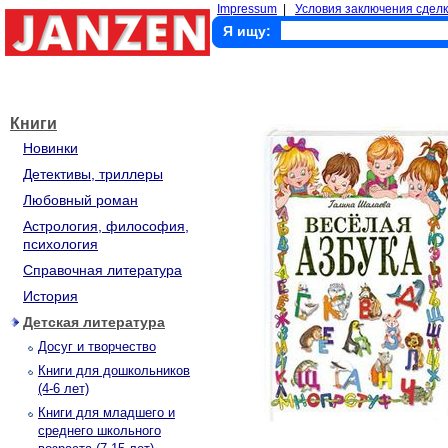
Impressum
|
Условия заключения сделк
Я ищу:
Книги
Новинки
Детективы, триллеры
Любовный роман
Астрология, философия,
психология
Справочная литература
История
Детская литература
Досуг и творчество
Книги для дошкольников
(4-6 лет)
Книги для младшего и
среднего школьного