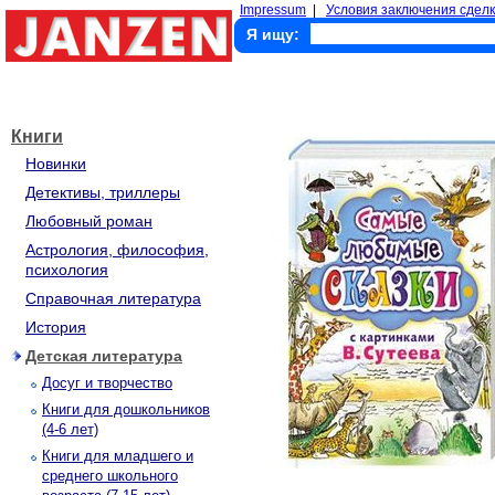
Impressum
|
Условия заключения сделк
Я ищу:
Книги
Новинки
Детективы, триллеры
Любовный роман
Астрология, философия,
психология
Справочная литература
История
Детская литература
Досуг и творчество
Книги для дошкольников
(4-6 лет)
Книги для младшего и
среднего школьного