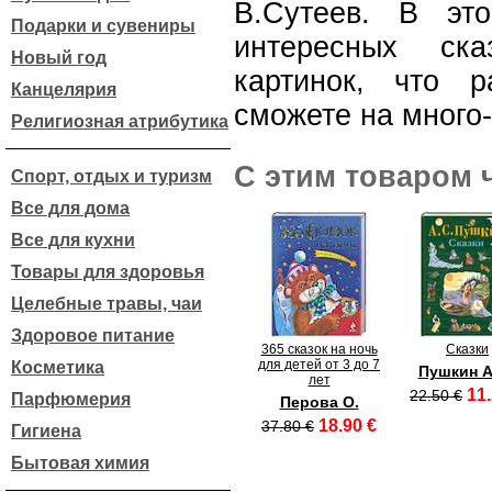
В.Сутеев. В эт
Подарки и сувениры
интересных ска
Новый год
картинок, что р
Канцелярия
сможете на много-
Религиозная атрибутика
С этим товаром 
Спорт, отдых и туризм
Все для дома
Все для кухни
Товары для здоровья
Целебные травы, чаи
Здоровое питание
365 сказок на ночь
Сказки
для детей от 3 до 7
Косметика
Пушкин А.
лет
11.
22.50 €
Парфюмерия
Перова О.
18.90 €
37.80 €
Гигиена
Бытовая химия