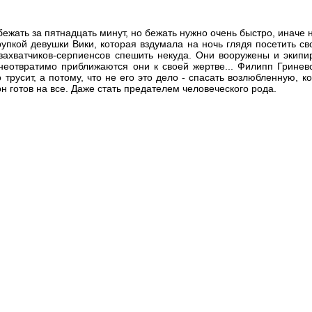
ежать за пятнадцать минут, но бежать нужно очень быстро, иначе 
рупкой девушки Вики, которая вздумала на ночь глядя посетить св
ахватчиков-серпиенсов спешить некуда. Они вооружены и экипи
неотвратимо приближаются они к своей жертве... Филипп Гриневс
о трусит, а потому, что не его это дело - спасать возлюбленную, 
н готов на все. Даже стать предателем человеческого рода.