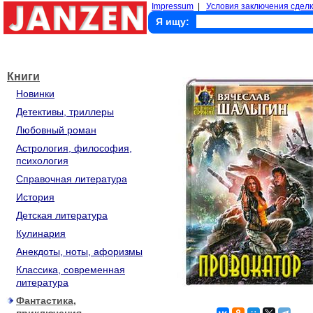
Impressum
|
Условия заключения сделк
Я ищу:
Книги
Новинки
Детективы, триллеры
Любовный роман
Астрология, философия,
психология
Справочная литература
История
Детская литература
Кулинария
Анекдоты, ноты, афоризмы
Классика, современная
литература
Фантастика,