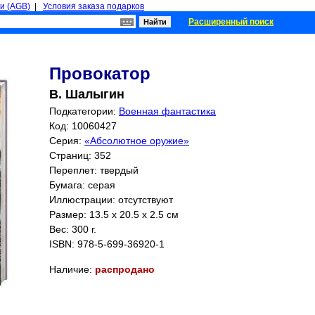
и (AGB)
|
Условия заказа подарков
Расширенный поиск
Провокатор
В. Шалыгин
Подкатегории:
Военная фантастика
Код: 10060427
Серия:
«Абсолютное оружие»
Страниц:
352
Переплет: твердый
Бумага: серая
Иллюстрации: отсутствуют
Размер: 13.5 x 20.5 x 2.5 см
Вес: 300 г.
ISBN:
978-5-699-36920-1
Наличие:
распродано