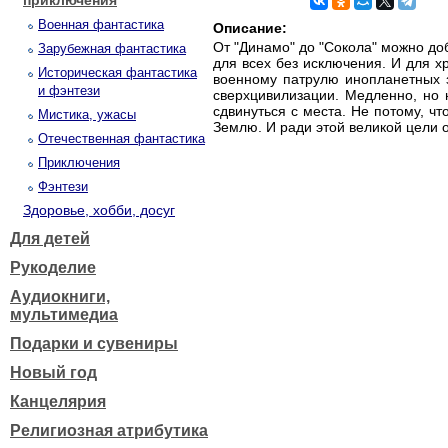
приключения
Военная фантастика
Описание:
От "Динамо" до "Сокола" можно доб
Зарубежная фантастика
для всех без исключения. И для х
Историческая фантастика
военному патрулю инопланетных з
и фэнтези
сверхцивилизации. Медленно, но 
сдвинуться с места. Не потому, чт
Мистика, ужасы
Землю. И ради этой великой цели о
Отечественная фантастика
Приключения
Фэнтези
Здоровье, хобби, досуг
Для детей
Рукоделие
Аудиокниги,
мультимедиа
Подарки и сувениры
Новый год
Канцелярия
Религиозная атрибутика