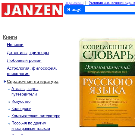
Impressum
|
Условия заключения сделк
Я ищу:
Книги
Новинки
Детективы, триллеры
Любовный роман
Астрология, философия,
психология
Справочная литература
Атласы, карты,
путеводители
Искусство
Календари
Компьютерная литература
Пособия по другим
иностранным языкам