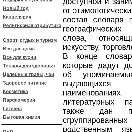
доступной и зани
Новый год
от этимологически
Канцелярия
состав словаря 
Религиозная атрибутика
географических
слова, относящ
Спорт, отдых и туризм
искусству, торговл
Все для дома
В конце словар
Все для кухни
которые дадут д
Товары для здоровья
об упоминаемы
Целебные травы, чаи
выдающихся л
Здоровое питание
наименованиях,
Косметика
Парфюмерия
литературных п
Гигиена
также дан пе
Бытовая химия
сгруппированн
родственным яз
DVD