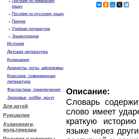
Пособия по немецкому
языку
Пособия по русскому языку
Прочее
Учебная литература
Энциклопедии
История
Детская литература
Кулинария
Анекдоты, ноты, афоризмы
Классика, современная
литература
Фантастика, приключения
Описание:
Здоровье, хобби, досуг
Словарь содержи
Для детей
слово имеет удар
Рукоделие
краткую историю
Аудиокниги,
языке через друг
мультимедиа
Подарки и сувениры