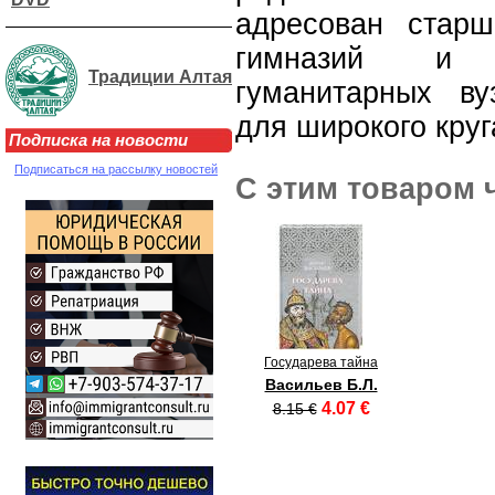
адресован стар
гимназий и к
Традиции Алтая
гуманитарных ву
для широкого круг
Подписка на новости
Подписаться на рассылку новостей
С этим товаром 
Государева тайна
Васильев Б.Л.
4.07 €
8.15 €