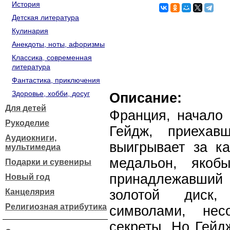
История
Детская литература
Кулинария
Анекдоты, ноты, афоризмы
Классика, современная
литература
Фантастика, приключения
Здоровье, хобби, досуг
Описание:
Для детей
Франция, начало 
Рукоделие
Гейдж, приеха
Аудиокниги,
выигрывает за к
мультимедиа
медальон, якоб
Подарки и сувениры
принадлежавший
Новый год
Канцелярия
золотой диск,
Религиозная атрибутика
символами, нес
секреты. Но Гейд