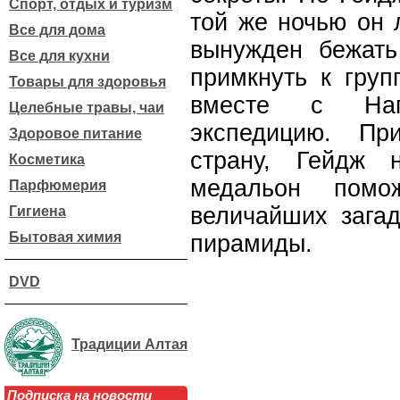
Спорт, отдых и туризм
той же ночью он 
Все для дома
вынужден бежать
Все для кухни
примкнуть к груп
Товары для здоровья
вместе с Нап
Целебные травы, чаи
экспедицию. Пр
Здоровое питание
страну, Гейдж н
Косметика
медальон помо
Парфюмерия
величайших загад
Гигиена
Бытовая химия
пирамиды.
DVD
Традиции Алтая
Подписка на новости