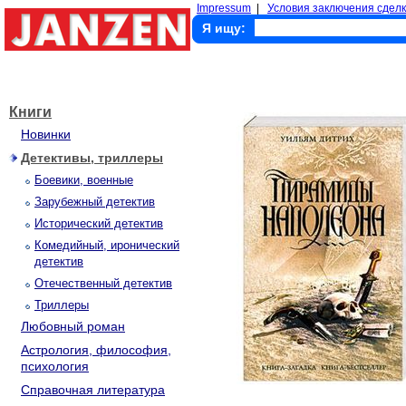
Impressum
|
Условия заключения сделк
Я ищу:
Книги
Новинки
Детективы, триллеры
Боевики, военные
Зарубежный детектив
Исторический детектив
Комедийный, иронический
детектив
Отечественный детектив
Триллеры
Любовный роман
Астрология, философия,
психология
Справочная литература