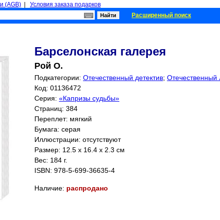
и (AGB)
|
Условия заказа подарков
Расширенный поиск
Барселонская галерея
Рой О.
Подкатегории:
Отечественный детектив
;
Отечественный
Код: 01136472
Серия:
«Капризы судьбы»
Страниц:
384
Переплет: мягкий
Бумага: серая
Иллюстрации: отсутствуют
Размер: 12.5 x 16.4 x 2.3 см
Вес: 184 г.
ISBN:
978-5-699-36635-4
Наличие:
распродано