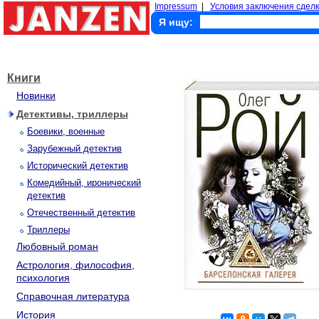
Impressum
|
Условия заключения сделк
Я ищу:
Книги
Новинки
Детективы, триллеры
Боевики, военные
Зарубежный детектив
Исторический детектив
Комедийный, иронический
детектив
Отечественный детектив
Триллеры
Любовный роман
Астрология, философия,
психология
Справочная литература
История