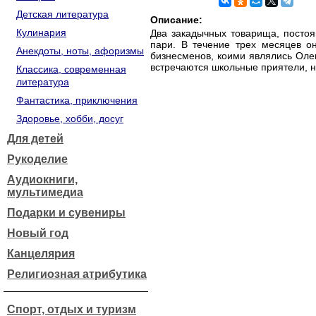
Детская литература
Описание:
Кулинария
Два закадычных товарища, постоя
пари. В течение трех месяцев о
Анекдоты, ноты, афоризмы
бизнесменов, коими являлись Олег
встречаются школьные приятели, н
Классика, современная
литература
Фантастика, приключения
Здоровье, хобби, досуг
Для детей
Рукоделие
Аудиокниги,
мультимедиа
Подарки и сувениры
Новый год
Канцелярия
Религиозная атрибутика
Спорт, отдых и туризм